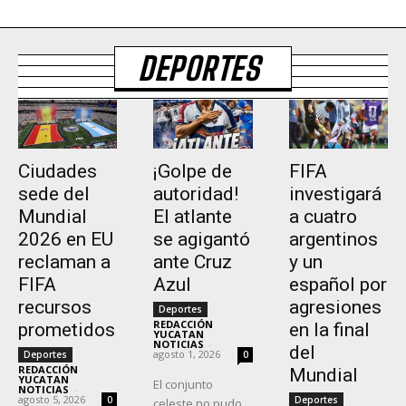
DEPORTES
Ciudades
¡Golpe de
FIFA
sede del
autoridad!
investigará
Mundial
El atlante
a cuatro
2026 en EU
se agigantó
argentinos
reclaman a
ante Cruz
y un
FIFA
Azul
español por
recursos
agresiones
Deportes
REDACCIÓN
prometidos
en la final
YUCATAN
NOTICIAS
-
del
agosto 1, 2026
Deportes
0
REDACCIÓN
Mundial
YUCATAN
El conjunto
NOTICIAS
-
agosto 5, 2026
0
Deportes
celeste no pudo