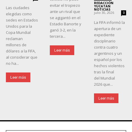
REDACCIÓN
evitar el tropiezo
YUCATAN
Las ciudades
NOTICIAS
-
ante un rival que
julio 30, 2026
0
elegidas como
se agigantó en el
sedes en Estados
La FIFA informó la
Estadio Banorte y
Unidos para la
apertura de un
ganó 3-2, en la
Copa Mundial
expediente
tercera...
reclaman
disciplinario
millones de
contra cuatro
Leer más
dólares a la FIFA,
argentinos y un
al considerar que
español por los
no ha...
hechos violentos
tras la final
Leer más
del Mundial
2026 que...
Leer más