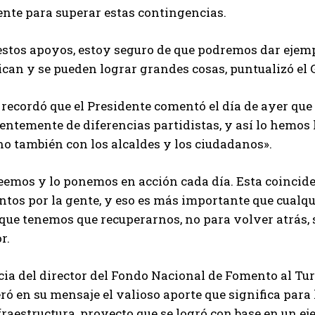
nte para superar estas contingencias.
estos apoyos, estoy seguro de que podremos dar ejemp
ican y se pueden lograr grandes cosas, puntualizó el
 recordó que el Presidente comentó el día de ayer qu
ntemente de diferencias partidistas, y así lo hemos 
ino también con los alcaldes y los ciudadanos».
eemos y lo ponemos en acción cada día. Esta coincide
untos por la gente, y eso es más importante que cualq
ue tenemos que recuperarnos, no para volver atrás, s
r.
cia del director del Fondo Nacional de Fomento al T
eró en su mensaje el valioso aporte que significa par
fraestructura, proyecto que se logró con base en un ej