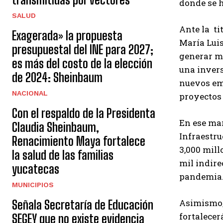
donde se h
SALUD
Ante la ti
Exagerada» la propuesta
María Luis
presupuestal del INE para 2027;
generar má
es más del costo de la elección
una invers
de 2024: Sheinbaum
nuevos emp
NACIONAL
proyectos 
Con el respaldo de la Presidenta
En ese mar
Claudia Sheinbaum,
Infraestr
Renacimiento Maya fortalece
3,000 mill
la salud de las familias
mil indire
yucatecas
pandemia
MUNICIPIOS
Asimismo, 
Señala Secretaría de Educación
fortalecer
SEGEY que no existe evidencia