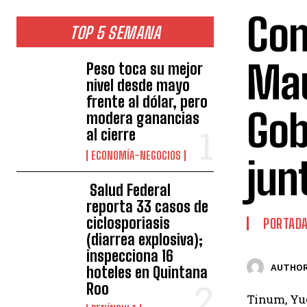
Con
TOP 5 SEMANA
Mau
Peso toca su mejor
nivel desde mayo
frente al dólar, pero
Gob
modera ganancias
al cierre
ECONOMÍA-NEGOCIOS
jun
Salud Federal
reporta 33 casos de
ciclosporiasis
PORTAD
(diarrea explosiva);
inspecciona 16
AUTHOR
hoteles en Quintana
Roo
Tinum, Yuc