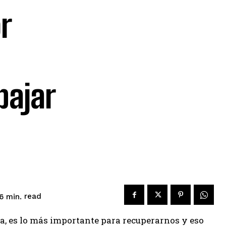
r
bajar
read
6
min.
a, es lo más importante para recuperarnos y eso