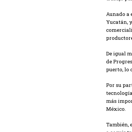
Aunado a e
Yucatán, 
comerciali
productor
De igual m
de Progres
puerto, lo
Por su par
tecnología
más import
México.
También, e