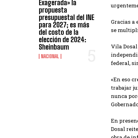
Exagerada» la
urgenteme
propuesta
presupuestal del INE
Gracias a 
para 2027; es más
se multipl
del costo de la
elección de 2024:
Sheinbaum
Vila Dosal
independie
NACIONAL
federal, s
«En eso cr
trabajar j
nunca porq
Gobernado
En presen
Dosal reit
obra de in