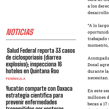
a los dere
desarrollo
“A lo larg
NOTICIAS
oportunid
trabajado 
momento, d
Salud Federal reporta 33 casos
de ciclosporiasis (diarrea
Acompañado
explosiva); inspecciona 16
Dosal agre
hoteles en Quintana Roo
durante la
necesitan.
PENÍNSULA
Yucatán comparte con Oaxaca
En este se
estrategia científica para
millones d
prevenir enfermedades
becas a 17
transmitidas por vectores