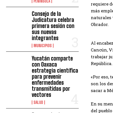
PENÍNSULA
requiere d
más empleo
Consejo de la
naturales 
Judicatura celebra
Obrador.
primera sesión con
sus nuevas
integrantes
Al encabez
MUNICIPIOS
Cancún, Vi
trabajar j
Yucatán comparte
República
con Oaxaca
estrategia científica
para prevenir
«Por eso, 
enfermedades
son los de
transmitidas por
sacar a Mé
vectores
SALUD
En su mens
del pueblo