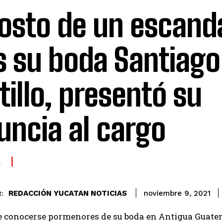
costo de un escanda
s su boda Santiago
tillo, presentó su
uncia al cargo
A
REDACCIÓN YUCATAN NOTICIAS
noviembre 9, 2021
:
 conocerse pormenores de su boda en Antigua Guatemal