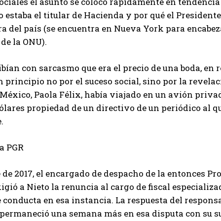
ociales el asunto se colocó rápidamente en tendencia
 estaba el titular de Hacienda y por qué el Preside
ra del país (se encuentra en Nueva York para encabez
de la ONU).
ibían con sarcasmo que era el precio de una boda, en re
 principio no por el suceso social, sino por la revela
México, Paola Félix, había viajado en un avión priva
ólares propiedad de un directivo de un periódico al 
.
la PGR
 de 2017, el encargado de despacho de la entonces Pro
xigió a Nieto la renuncia al cargo de fiscal especializ
conducta en esa instancia. La respuesta del responsa
permaneció una semana más en esa disputa con su sup