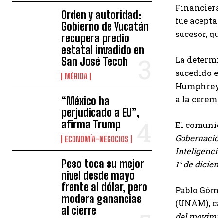
Financiera
Orden y autoridad:
fue acepta
Gobierno de Yucatán
sucesor, q
recupera predio
estatal invadido en
La determ
San José Tecoh
sucedido e
MÉRIDA
Humphrey, 
a la cerem
“México ha
perjudicado a EU”,
afirma Trump
El comunic
Gobernació
ECONOMÍA-NEGOCIOS
Inteligenci
Peso toca su mejor
1° de dicie
nivel desde mayo
frente al dólar, pero
Pablo Góm
modera ganancias
(UNAM), ca
al cierre
del movimie