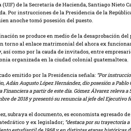
 (UIF) de la Secretaría de Hacienda, Santiago Nieto Ca
da. Por instrucciones de la Presidencia de la Repúbl
uien anoche tomó posesión del puesto.
inación se produce en medio de la desaprobación del
n torno al enlace matrimonial del ahora ex funcionari
así como por la cauda de invitados, entre empresario
onia organizada en la ciudad colonial guatemalteca.
ado emitido por la Presidencia señala:
Por instruccio
n, Adán Augusto López Hernández, dio posesión a Pablo 
a Financiera a partir de este día. Gómez Álvarez releva a 
mbre de 2018 y presentó su renuncia al jefe del Ejecutivo f
ez, subraya el documento, es economista egresado d
tedrático y ex legislador;
destaca por su trayectoria a
nto estudiantil de 1968 y en distintas etapas históricas d