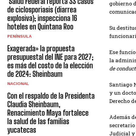
Salud Federal reporta 33 casos
gobierno d
de ciclosporiasis (diarrea
comunicac
explosiva); inspecciona 16
hoteles en Quintana Roo
Su destitu
funcionari
PENÍNSULA
Exagerada» la propuesta
Ese funcio
presupuestal del INE para 2027;
la adminis
es más del costo de la elección
de conduct
de 2024: Sheinbaum
NACIONAL
Santiago N
y un docto
Con el respaldo de la Presidenta
Derecho de
Claudia Sheinbaum,
Renacimiento Maya fortalece
Además de 
la salud de las familias
secretario
yucatecas
Judicial y