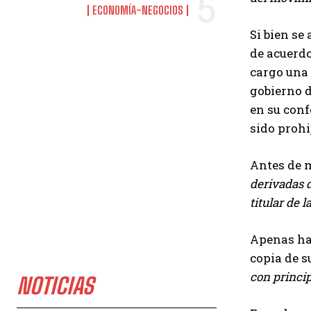
ECONOMÍA-NEGOCIOS
Si bien se
de acuerdo
cargo una 
gobierno d
en su conf
sido prohi
Antes de m
derivadas d
titular de
Apenas hac
copia de s
con princip
NOTICIAS