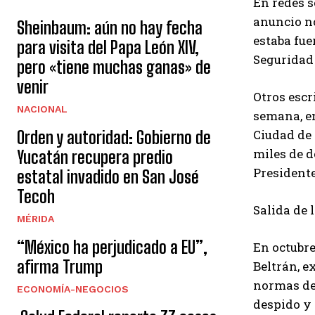
En redes s
anuncio no
Sheinbaum: aún no hay fecha
estaba fue
para visita del Papa León XIV,
Seguridad 
pero «tiene muchas ganas» de
venir
Otros escr
NACIONAL
semana, en
Ciudad de 
Orden y autoridad: Gobierno de
miles de d
Yucatán recupera predio
Presidente
estatal invadido en San José
Tecoh
Salida de 
MÉRIDA
“México ha perjudicado a EU”,
En octubre
afirma Trump
Beltrán, e
normas de 
ECONOMÍA-NEGOCIOS
despido y 