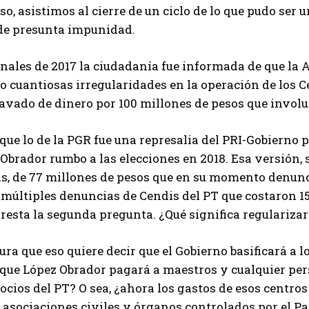
so, asistimos al cierre de un ciclo de lo que pudo ser
de presunta impunidad.
inales de 2017 la ciudadanía fue informada de que la 
 cuantiosas irregularidades en la operación de los C
avado de dinero por 100 millones de pesos que involuc
 que lo de la PGR fue una represalia del PRI-Gobierno p
Obrador rumbo a las elecciones en 2018. Esa versión, 
s, de 77 millones de pesos que en su momento denunc
múltiples denuncias de Cendis del PT que costaron 15
 resta la segunda pregunta. ¿Qué significa regularizar
ura que eso quiere decir que el Gobierno basificará a l
 que López Obrador pagará a maestros y cualquier per
ocios del PT? O sea, ¿ahora los gastos de esos centro
e asociaciones civiles y órganos controlados por el Pa