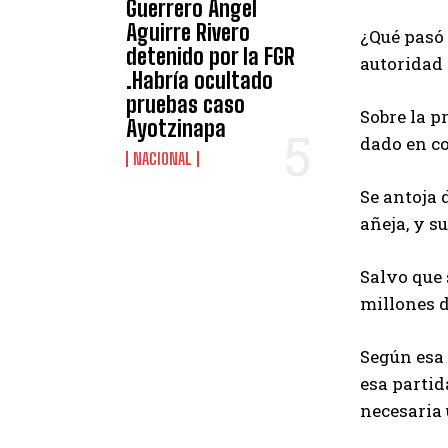
Guerrero Ángel
Aguirre Rivero
¿Qué pasó 
detenido por la FGR
autoridad 
.Habría ocultado
pruebas caso
Sobre la p
Ayotzinapa
dado en co
NACIONAL
Se antoja 
añeja, y s
Salvo que 
millones d
Según esa 
esa partid
necesaria