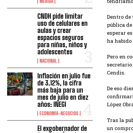
tendríamos
MÉRIDA
CNDH pide limitar
Dentro de 
uso de celulares en
pública de
aulas y crear
esperar es
espacios seguros
ha habido 
para niñas, niños y
adolescentes
Pero en co
NACIONAL
secretario
Cendis.
Inflación en julio fue
de 3.12%, la cifra
De eso die
más baja para un
confirmarí
mes de julio en diez
años: INEGI
López Obra
ECONOMÍA-NEGOCIOS
Tras la pu
El exgobernador de
un compro