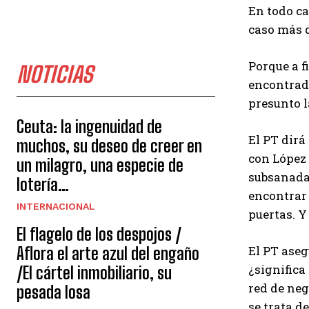
En todo ca
caso más 
Porque a f
NOTICIAS
encontrado
presunto l
Ceuta: la ingenuidad de
El PT dirá
muchos, su deseo de creer en
con López 
un milagro, una especie de
subsanada
lotería…
encontrar 
INTERNACIONAL
puertas. Y
El flagelo de los despojos /
El PT aseg
Aflora el arte azul del engaño
¿significa
/El cártel inmobiliario, su
red de neg
pesada losa
se trata d