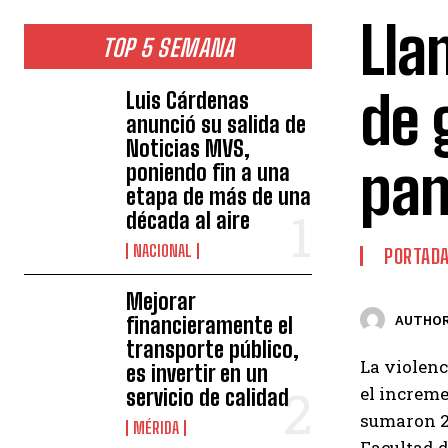
Lla
TOP 5 SEMANA
de 
Luis Cárdenas
anunció su salida de
Noticias MVS,
pa
poniendo fin a una
etapa de más de una
década al aire
NACIONAL
PORTAD
Mejorar
financieramente el
AUTHOR
transporte público,
La violenc
es invertir en un
el increme
servicio de calidad
sumaron 26
MÉRIDA
Facultad d