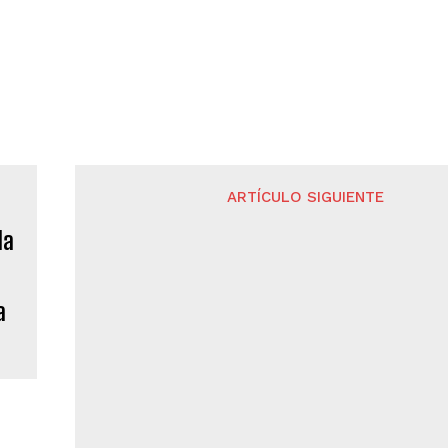
ARTÍCULO SIGUIENTE
a
Habitantes del poniente del estado co
recibiendo los apoyos del Gobierno del