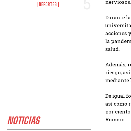
nerviosos.
DEPORTES
Durante la
universita
acciones y
la pandemi
salud.
Además, re
riesgo; as
mediante l
De igual f
así como r
por ciento
NOTICIAS
Romero.