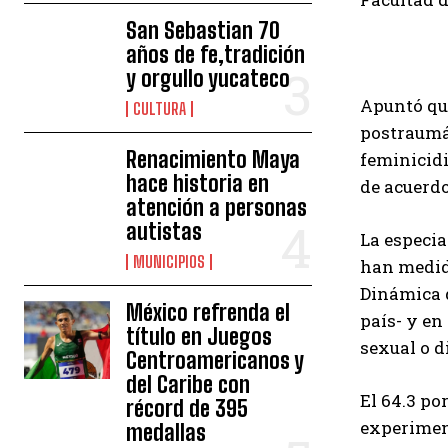
San Sebastian 70
años de fe,tradición
y orgullo yucateco
Apuntó que
CULTURA
postraumát
Renacimiento Maya
feminicidi
hace historia en
de acuerdo
atención a personas
autistas
La especia
MUNICIPIOS
han medido
Dinámica d
México refrenda el
país- y en
título en Juegos
sexual o d
Centroamericanos y
del Caribe con
El 64.3 po
récord de 395
experiment
medallas