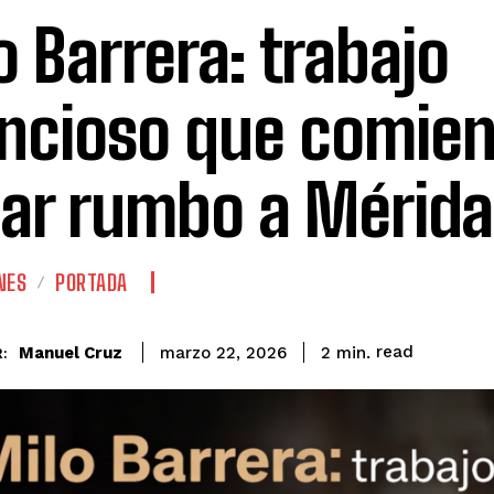
o Barrera: trabajo
encioso que comien
ar rumbo a Mérida
NES
PORTADA
read
Manuel Cruz
2
min.
marzo 22, 2026
: