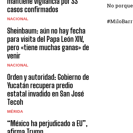
mantiene vigilancia por 33
No porque 
casos confirmados
NACIONAL
#MiloBarr
Sheinbaum: aún no hay fecha
para visita del Papa León XIV,
pero «tiene muchas ganas» de
venir
NACIONAL
Orden y autoridad: Gobierno de
Yucatán recupera predio
estatal invadido en San José
Tecoh
MÉRIDA
“México ha perjudicado a EU”,
afirma Trump