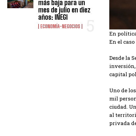
más baja para un
mes de julio en diez
años: INEGI
ECONOMÍA-NEGOCIOS
En polític
En el caso
Desde la 
inversión,
capital po
Uno de los
mil person
ciudad. Una
al territo
privada de