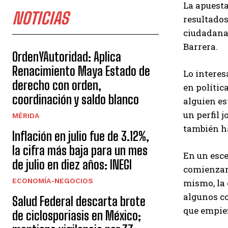
La apuesta
NOTICIAS
resultados
ciudadanas
Barrera.
OrdenYAutoridad: Aplica
Renacimiento Maya Estado de
Lo interes
derecho con orden,
en polític
coordinación y saldo blanco
alguien es
un perfil 
MÉRIDA
también ha
Inflación en julio fue de 3.12%,
la cifra más baja para un mes
En un esce
de julio en diez años: INEGI
comienzan 
ECONOMÍA-NEGOCIOS
mismo, la 
algunos co
Salud Federal descarta brote
que empiez
de ciclosporiasis en México;