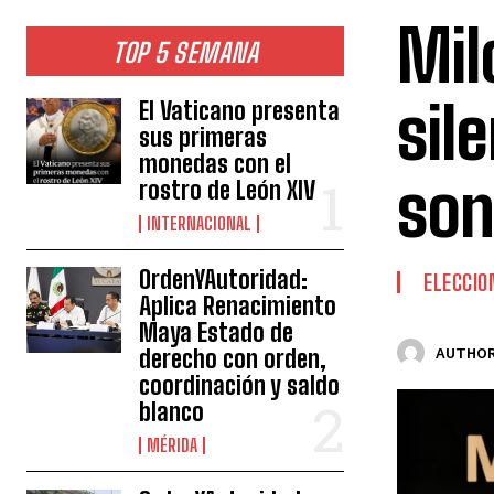
Mil
TOP 5 SEMANA
sil
El Vaticano presenta
sus primeras
monedas con el
son
rostro de León XIV
INTERNACIONAL
OrdenYAutoridad:
ELECCIO
Aplica Renacimiento
Maya Estado de
derecho con orden,
AUTHOR
coordinación y saldo
blanco
MÉRIDA