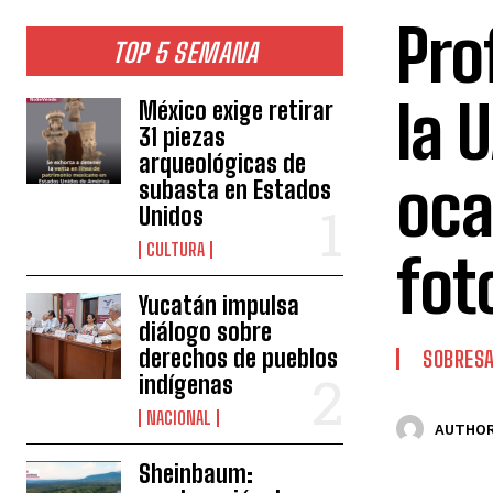
Pro
TOP 5 SEMANA
la 
México exige retirar
31 piezas
arqueológicas de
oca
subasta en Estados
Unidos
CULTURA
fot
Yucatán impulsa
diálogo sobre
derechos de pueblos
SOBRESA
indígenas
NACIONAL
AUTHOR
Sheinbaum: