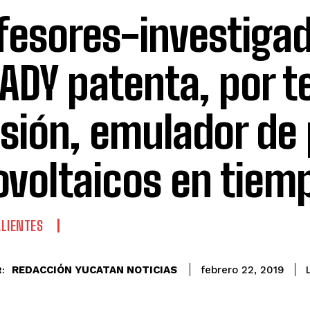
fesores-investiga
UADY patenta, por t
sión, emulador de
ovoltaicos en tiemp
LIENTES
REDACCIÓN YUCATAN NOTICIAS
febrero 22, 2019
: