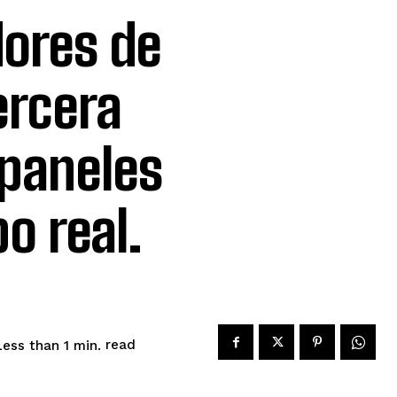
dores de
ercera
 paneles
o real.
read
Less than 1
min.