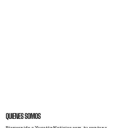
QUIENES SOMOS
Bienvenido a YucatánNoticias.com, tu ventana