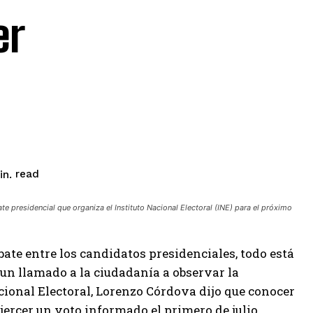
er
read
n.
 presidencial que organiza el Instituto Nacional Electoral (INE) para el próximo
ate entre los candidatos presidenciales, todo está
n un llamado a la ciudadanía a observar la
acional Electoral, Lorenzo Córdova dijo que conocer
ercer un voto informado el primero de julio.