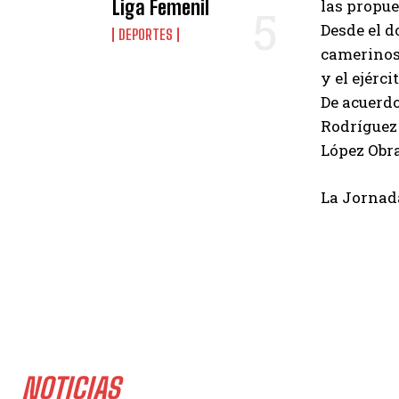
Liga Femenil
las propue
Desde el 
DEPORTES
camerinos 
y el ejérc
De acuerdo
Rodríguez 
López Obra
La Jornad
NOTICIAS