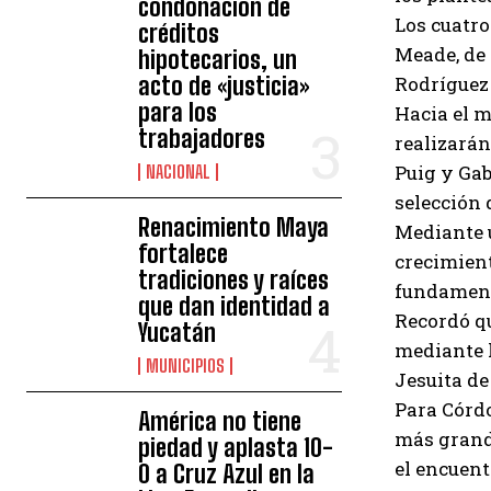
condonación de
Los cuatro
créditos
Meade, de 
hipotecarios, un
acto de «justicia»
Rodríguez 
para los
Hacia el m
trabajadores
realizarán
Puig y Gab
NACIONAL
selección 
Renacimiento Maya
Mediante u
fortalece
crecimient
tradiciones y raíces
fundamenta
que dan identidad a
Recordó qu
Yucatán
mediante l
MUNICIPIOS
Jesuita de
Para Córdo
América no tiene
más grande
piedad y aplasta 10-
el encuent
0 a Cruz Azul en la