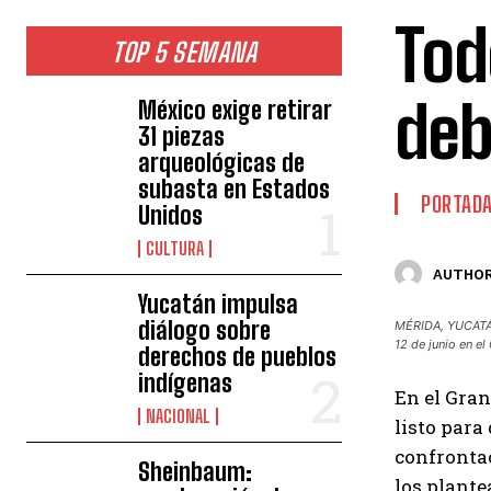
Tod
TOP 5 SEMANA
deb
México exige retirar
31 piezas
arqueológicas de
subasta en Estados
PORTAD
Unidos
CULTURA
AUTHOR
Yucatán impulsa
diálogo sobre
MÉRIDA, YUCATÁN,
12 de junio en 
derechos de pueblos
indígenas
En el Gran
NACIONAL
listo para
confrontac
Sheinbaum:
los plante