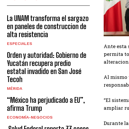
La UNAM transforma el sargazo
en paneles de construccion de
alta resistencia
ESPECIALES
Ante esta 
permita to
Orden y autoridad: Gobierno de
alteracion
Yucatán recupera predio
estatal invadido en San José
Al mismo t
Tecoh
responsabi
MÉRIDA
“México ha perjudicado a EU”,
“El sistem
afirma Trump
ampliar ru
ECONOMÍA-NEGOCIOS
Durante la
Salud Federal reporta 33 casos