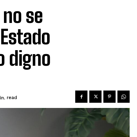
 no se
 Estado
o digno
read
n.