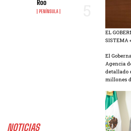
Roo
PENÍNSULA
EL GOBER
SISTEMA «
El
Goberna
Agencia de
detallado 
millones d
NOTICIAS