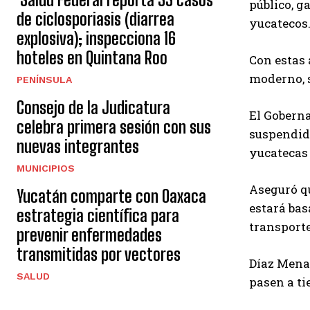
público, g
de ciclosporiasis (diarrea
yucatecos
explosiva); inspecciona 16
hoteles en Quintana Roo
Con estas 
moderno, s
PENÍNSULA
Consejo de la Judicatura
El Goberna
celebra primera sesión con sus
suspendido
nuevas integrantes
yucatecas
MUNICIPIOS
Aseguró qu
Yucatán comparte con Oaxaca
estará bas
estrategia científica para
transporte
prevenir enfermedades
transmitidas por vectores
Díaz Mena 
SALUD
pasen a ti