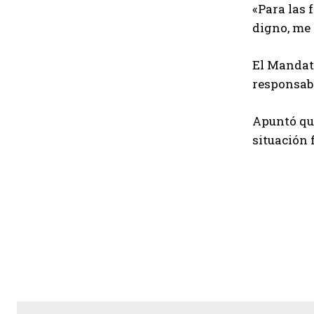
«Para las 
digno, me 
El Mandata
responsabi
Apuntó que
situación 