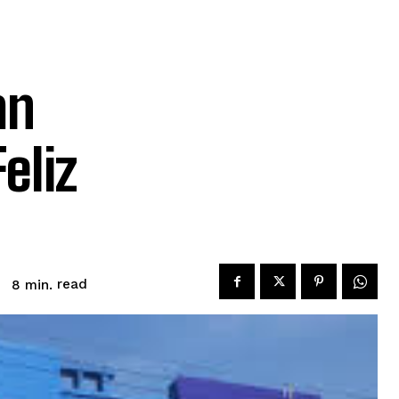
an
eliz
read
8
min.