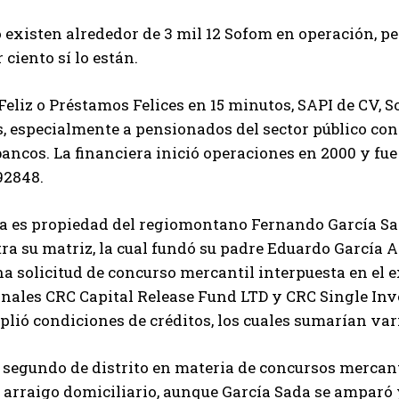
existen alrededor de 3 mil 12 Sofom en operación, p
 ciento sí lo están.
eliz o Préstamos Felices en 15 minutos, SAPI de CV, 
 especialmente a pensionados del sector público co
bancos. La financiera inició operaciones en 2000 y fu
92848.
a es propiedad del regiomontano Fernando García Sad
ra su matriz, la cual fundó su padre Eduardo García A
a solicitud de concurso mercantil interpuesta en el 
nales CRC Capital Release Fund LTD y CRC Single Inve
lió condiciones de créditos, los cuales sumarían vari
 segundo de distrito en materia de concursos mercant
arraigo domiciliario, aunque García Sada se amparó 