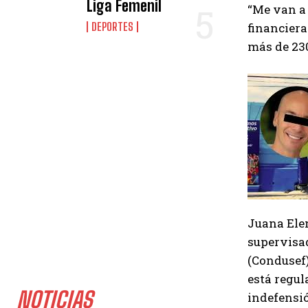
Liga Femenil
“Me van a 
financiera
DEPORTES
más de 230
Juana Elen
supervisad
(Condusef)
está regul
NOTICIAS
indefensi