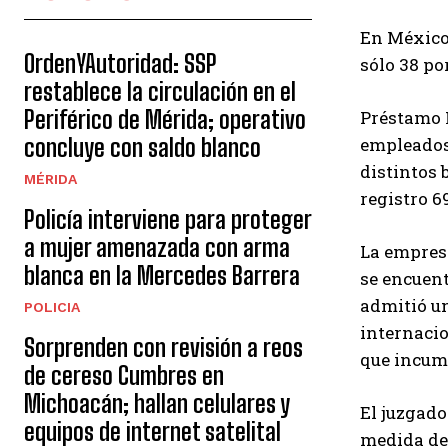
En México 
OrdenYAutoridad: SSP
sólo 38 por
restablece la circulación en el
Periférico de Mérida; operativo
Préstamo F
empleados,
concluye con saldo blanco
distintos 
MÉRIDA
registro 6
Policía interviene para proteger
a mujer amenazada con arma
La empres
blanca en la Mercedes Barrera
se encuent
admitió un
POLICIA
internacio
Sorprenden con revisión a reos
que incump
de cereso Cumbres en
Michoacán; hallan celulares y
El juzgado
equipos de internet satelital
medida de 