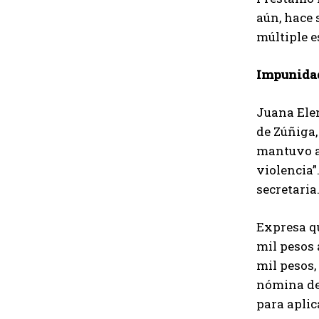
aún, hace 
múltiple e
Impunida
Juana Elen
de Zúñiga,
mantuvo a 
violencia”
secretaria
Expresa qu
mil pesos 
mil pesos,
nómina de 
para aplic