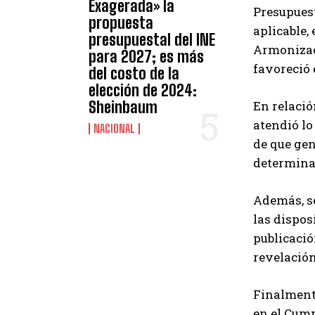
Exagerada» la
Presupuest
propuesta
aplicable,
presupuestal del INE
Armonizaci
para 2027; es más
favoreció
del costo de la
elección de 2024:
Sheinbaum
En relació
atendió lo
NACIONAL
de que gen
determina
Además, se
las dispos
publicació
revelación
Finalmente
en el Cump