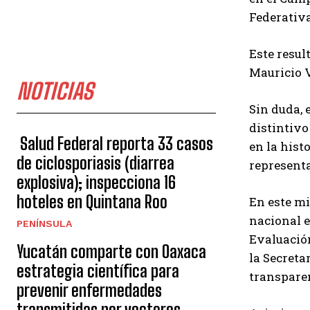
Federativa
Este resul
Mauricio V
NOTICIAS
Sin duda, 
distintivo
Salud Federal reporta 33 casos
en la hist
de ciclosporiasis (diarrea
represent
explosiva); inspecciona 16
hoteles en Quintana Roo
En este mi
nacional e
PENÍNSULA
Evaluación
Yucatán comparte con Oaxaca
la Secreta
estrategia científica para
transparen
prevenir enfermedades
transmitidas por vectores