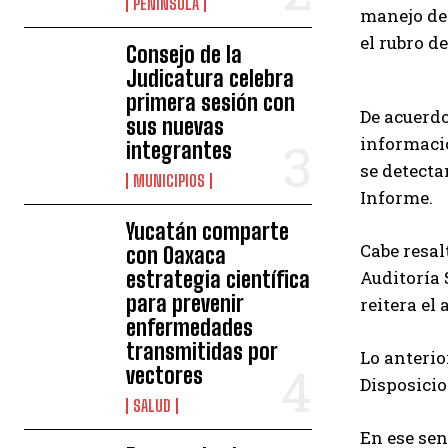
PENÍNSULA
manejo de 
el rubro d
Consejo de la
Judicatura celebra
primera sesión con
De acuerdo
sus nuevas
informació
integrantes
se detecta
MUNICIPIOS
Informe.
Yucatán comparte
Cabe resal
con Oaxaca
estrategia científica
Auditoría 
para prevenir
reitera el
enfermedades
transmitidas por
Lo anterio
vectores
Disposicio
SALUD
En ese sen