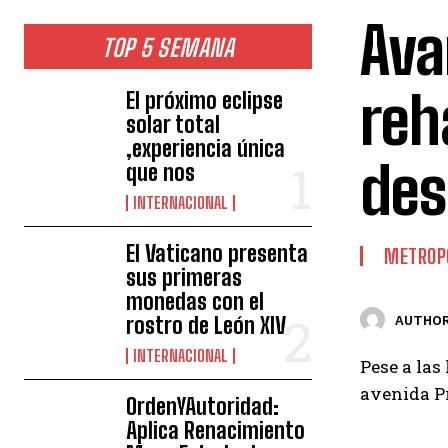
Ava
TOP 5 SEMANA
reh
El próximo eclipse
solar total
,experiencia única
des
que nos
INTERNACIONAL
El Vaticano presenta
METROP
sus primeras
monedas con el
rostro de León XIV
AUTHOR
INTERNACIONAL
Pese a las
avenida Pr
OrdenYAutoridad:
Aplica Renacimiento