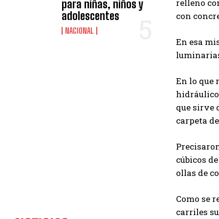
relleno co
para niñas, niños y
adolescentes
con concre
NACIONAL
En esa mis
luminarias
En lo que 
hidráulico
que sirve 
carpeta d
Precisaron
cúbicos de
ollas de c
Como se re
carriles s