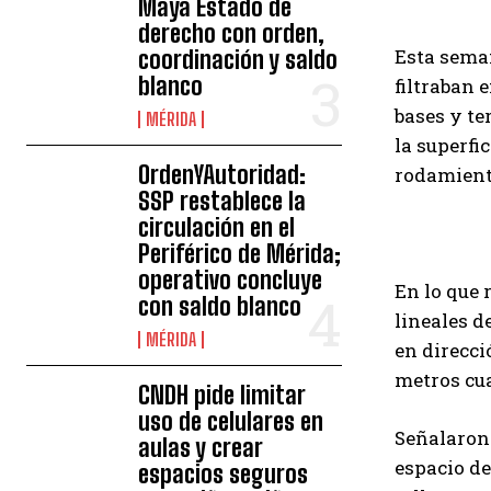
Maya Estado de
derecho con orden,
Esta seman
coordinación y saldo
blanco
filtraban 
bases y te
MÉRIDA
la superfi
OrdenYAutoridad:
rodamiento
SSP restablece la
circulación en el
Periférico de Mérida;
operativo concluye
En lo que 
con saldo blanco
lineales d
MÉRIDA
en direcci
metros cu
CNDH pide limitar
uso de celulares en
Señalaron 
aulas y crear
espacio de
espacios seguros