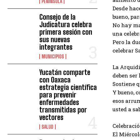
PENÍNSULA
Desde hace
Consejo de la
bueno, par
Judicatura celebra
No hay man
primera sesión con
una celebr
sus nuevas
Pero la du
integrantes
celebrar S
MUNICIPIOS
La Arquidi
Yucatán comparte
deben ser 
con Oaxaca
Sostiene q
estrategia científica
Y bueno, c
para prevenir
esos arrum
enfermedades
transmitidas por
usted a sab
vectores
Celebració
SALUD
El Miércol