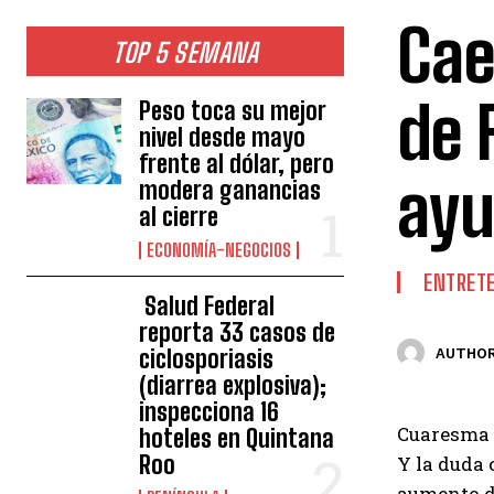
Cae
TOP 5 SEMANA
de 
Peso toca su mejor
nivel desde mayo
frente al dólar, pero
ayu
modera ganancias
al cierre
ECONOMÍA-NEGOCIOS
ENTRET
Salud Federal
reporta 33 casos de
ciclosporiasis
AUTHOR
(diarrea explosiva);
inspecciona 16
Cuaresma y
hoteles en Quintana
Roo
Y la duda 
aumento d