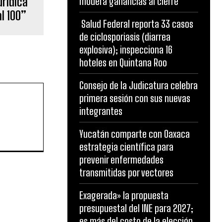
urídica
modera ganancias al cierre
l 100”
Salud Federal reporta 33 casos
de ciclosporiasis (diarrea
explosiva); inspecciona 16
hoteles en Quintana Roo
Consejo de la Judicatura celebra
primera sesión con sus nuevas
integrantes
Yucatán comparte con Oaxaca
estrategia científica para
prevenir enfermedades
transmitidas por vectores
Exagerada» la propuesta
presupuestal del INE para 2027;
es más del costo de la elección