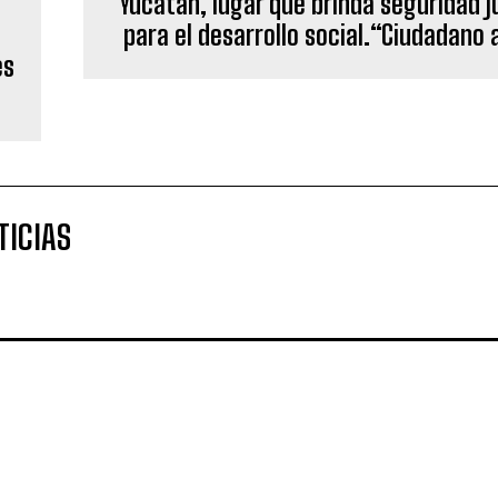
Yucatán, lugar que brinda seguridad j
para el desarrollo social.“Ciudadano a
es
TICIAS