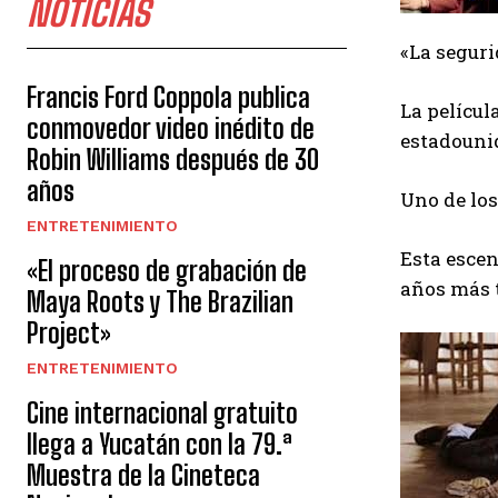
NOTICIAS
«La seguri
Francis Ford Coppola publica
La películ
conmovedor video inédito de
estadounid
Robin Williams después de 30
años
Uno de lo
ENTRETENIMIENTO
Esta escen
«El proceso de grabación de
años más t
Maya Roots y The Brazilian
Project»
ENTRETENIMIENTO
Cine internacional gratuito
llega a Yucatán con la 79.ª
Muestra de la Cineteca