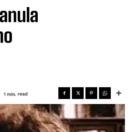
anula
mo
read
1
min.