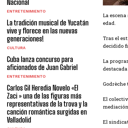
Nacional
ENTRETENIMIENTO
La escena 
La tradición musical de Yucatán
edad.
vive y florece en las nuevas
generaciones!
Tras el es
decidido f
CULTURA
Cuba lanza concurso para
La program
aficionados de Juan Gabriel
destacada 
ENTRETENIMIENTO
Godrèche t
Carlos Gil Heredia Novelo «El
Zaci » una de las figuras más
El colecti
representativas de la trova y la
mediación 
canción romántica surgidas en
Valladolid
El sindica