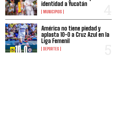
identidad a Yucatán
MUNICIPIOS
América no tiene piedad y
aplasta 10-0 a Cruz Azul en la
Liga Femenil
DEPORTES