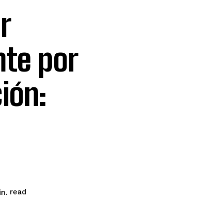
r
nte por
ión:
read
n.