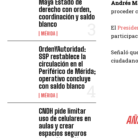
Maya Estado de
Andrés M
derecho con orden,
proceder c
coordinación y saldo
blanco
El
Preside
MÉRIDA
participac
OrdenYAutoridad:
Señaló que
SSP restablece la
ciudadanos
circulación en el
Periférico de Mérida;
operativo concluye
con saldo blanco
MÉRIDA
CNDH pide limitar
uso de celulares en
AÑ
aulas y crear
espacios seguros