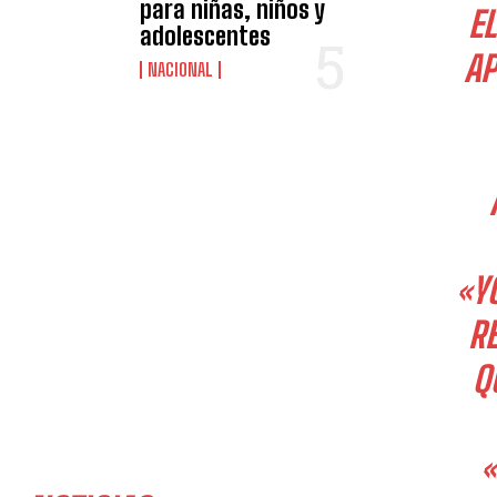
para niñas, niños y
E
adolescentes
AP
NACIONAL
«Y
RE
Q
«