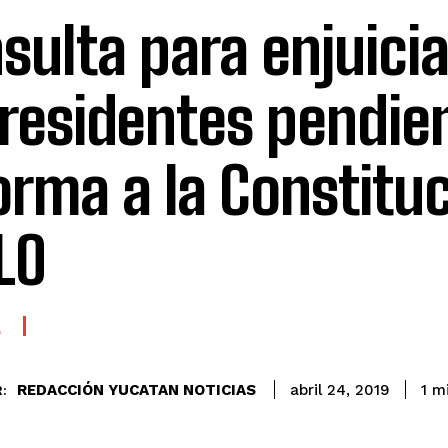
sulta para enjuicia
residentes pendie
orma a la Constituc
LO
A
REDACCIÓN YUCATAN NOTICIAS
1
mi
abril 24, 2019
: