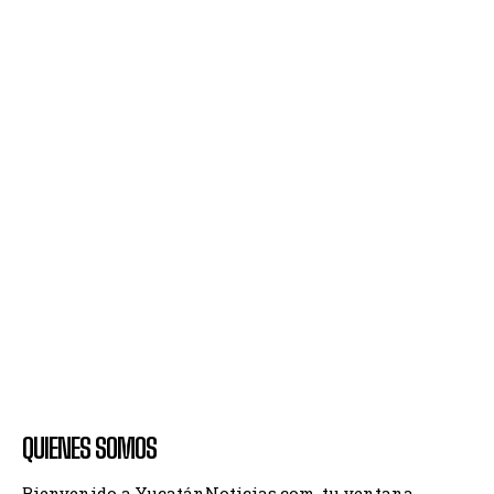
QUIENES SOMOS
Bienvenido a YucatánNoticias.com, tu ventana