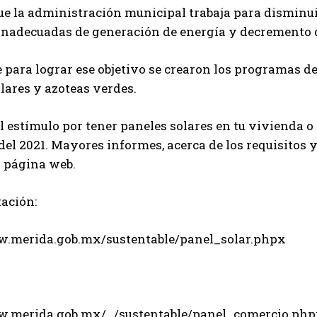
e la administración municipal trabaja para disminui
 inadecuadas de generación de energía y decremento 
 para lograr ese objetivo se crearon los programas de
lares y azoteas verdes.
el estímulo por tener paneles solares en tu vivienda o n
del 2021. Mayores informes, acerca de los requisitos y 
a página web.
ación:
w.merida.gob.mx/sustentable/panel_solar.phpx
w.merida.gob.mx/…/sustentable/panel_comercio.ph