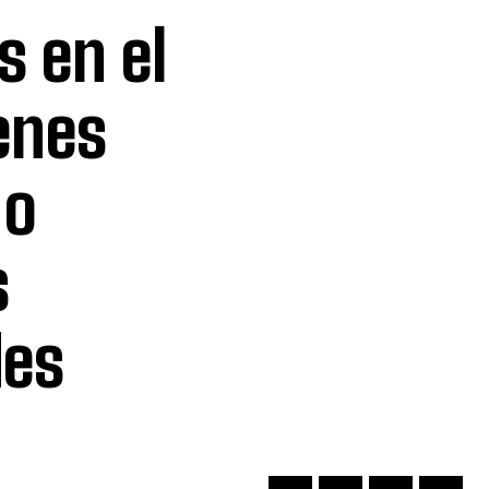
s en el
enes
 o
s
des