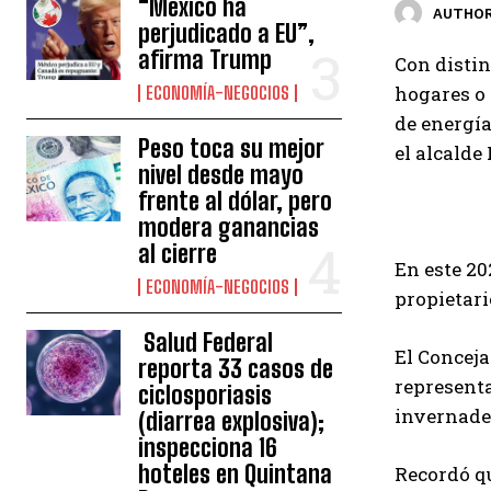
“México ha
AUTHOR
perjudicado a EU”,
afirma Trump
Con distin
hogares o 
ECONOMÍA-NEGOCIOS
de energía
Peso toca su mejor
el alcalde
nivel desde mayo
frente al dólar, pero
modera ganancias
al cierre
En este 20
ECONOMÍA-NEGOCIOS
propietari
Salud Federal
El Conceja
reporta 33 casos de
representa
ciclosporiasis
invernader
(diarrea explosiva);
inspecciona 16
hoteles en Quintana
Recordó qu