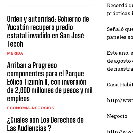
Recordó qu
prácticas
Orden y autoridad: Gobierno de
Yucatán recupera predio
Señaló que
estatal invadido en San José
paneles so
Tecoh
Este año, 
MÉRIDA
de agosto 
Arriban a Progreso
de nuestr
componentes para el Parque
Eólico Tizimín II, con inversión
Casa Habit
de 2,600 millones de pesos y mil
empleos
http://ww
ECONOMÍA-NEGOCIOS
Negocio:
¿Cuales son Los Derechos de
Las Audiencias ?
http://ww