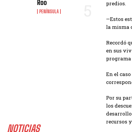
Roo
predios.
PENÍNSULA
—Estos est
la misma c
Recordó qu
en sus viv
programa a
En el caso
correspond
Por su par
los descue
desarrollo
recursos y
NOTICIAS