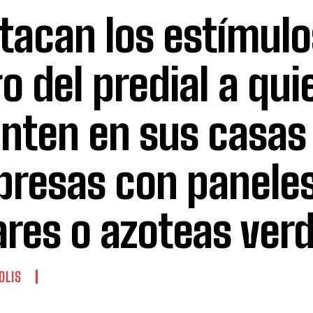
tacan los estímulo
o del predial a qui
nten en sus casas
resas con panele
ares o azoteas ver
OLIS