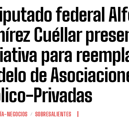
diputado federal Al
írez Cuéllar prese
ciativa para reempl
elo de Asociacion
lico-Privadas
ÍA-NEGOCIOS
SOBRESALIENTES