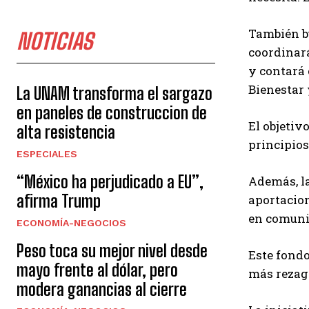
También bu
NOTICIAS
coordinará
y contará 
Bienestar 
La UNAM transforma el sargazo
en paneles de construccion de
El objetiv
alta resistencia
principios
ESPECIALES
“México ha perjudicado a EU”,
Además, la
afirma Trump
aportacion
en comuni
ECONOMÍA-NEGOCIOS
Peso toca su mejor nivel desde
Este fondo
mayo frente al dólar, pero
más rezag
modera ganancias al cierre