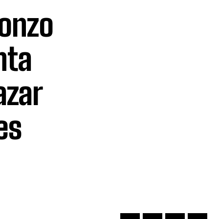
fonzo
nta
azar
es