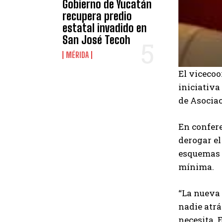
Gobierno de Yucatán
recupera predio
estatal invadido en
San José Tecoh
MÉRIDA
El vicecoo
iniciativa
de Asocia
En confere
derogar el
esquemas m
mínima.
“La nueva 
nadie atrá
necesita. 