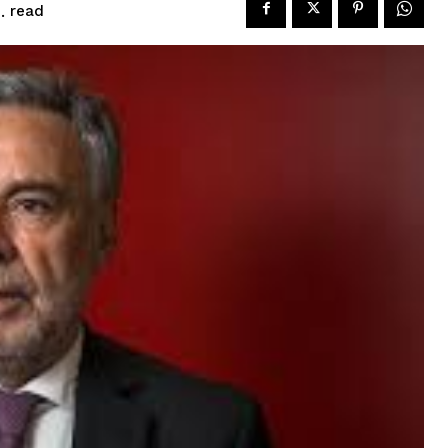
read
.