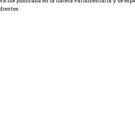
iva fue publicada en la Gaceta Parlamentaria y se esp
dientes.