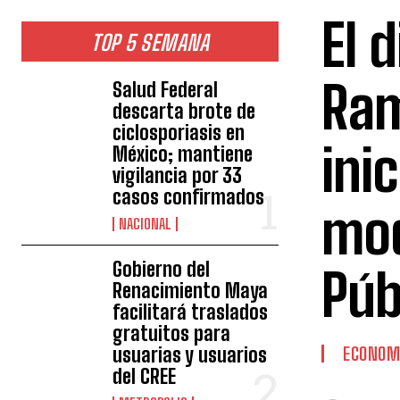
El 
TOP 5 SEMANA
Ram
Salud Federal
descarta brote de
ciclosporiasis en
ini
México; mantiene
vigilancia por 33
casos confirmados
mod
NACIONAL
Gobierno del
Púb
Renacimiento Maya
facilitará traslados
gratuitos para
usuarias y usuarios
ECONOM
del CREE