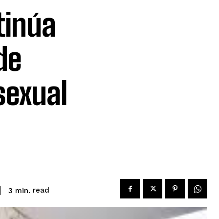
tinúa
de
sexual
read
3
min.