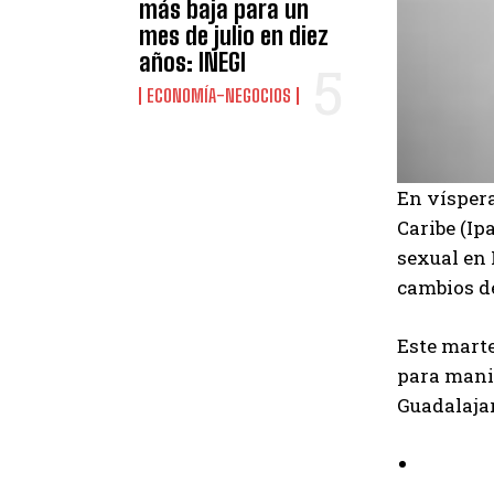
más baja para un
mes de julio en diez
años: INEGI
ECONOMÍA-NEGOCIOS
En víspera
Caribe (Ip
sexual en
cambios d
Este marte
para manif
Guadalajar