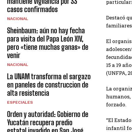
mantiene vigilancia por 33
particular
casos confirmados
Destacó qu
NACIONAL
familiare
Sheinbaum: aún no hay fecha
para visita del Papa León XIV,
El organis
pero «tiene muchas ganas» de
adolescent
venir
fecundidad
15 a 19 añ
NACIONAL
(UNFPA, 2
La UNAM transforma el sargazo
en paneles de construccion de
La organiz
alta resistencia
humanos, y
ESPECIALES
forzado.
Orden y autoridad: Gobierno de
“El Estado
Yucatán recupera predio
infantil f
estatal invadido en San José