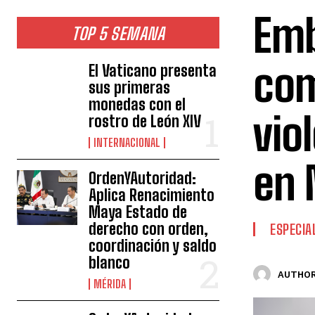
Emb
TOP 5 SEMANA
com
El Vaticano presenta
sus primeras
monedas con el
vio
rostro de León XIV
INTERNACIONAL
en 
OrdenYAutoridad:
Aplica Renacimiento
Maya Estado de
derecho con orden,
ESPECIA
coordinación y saldo
blanco
AUTHOR
MÉRIDA