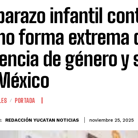
arazo infantil con
o forma extrema 
lencia de género y 
México
LES
PORTADA
REDACCIÓN YUCATAN NOTICIAS
noviembre 25, 2025
: