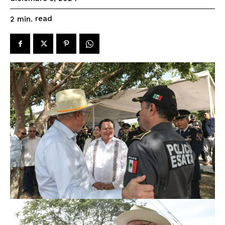
read
2
min.