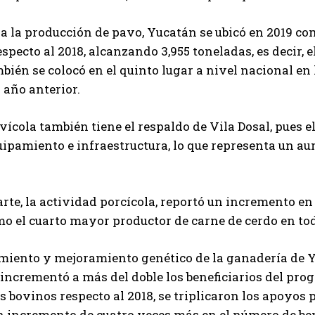
 a la producción de pavo, Yucatán se ubicó en 2019 
especto al 2018, alcanzando 3,955 toneladas, es decir, e
bién se colocó en el quinto lugar a nivel nacional en
 año anterior.
avícola también tiene el respaldo de Vila Dosal, pues 
uipamiento e infraestructura, lo que representa un a
arte, la actividad porcícola, reportó un incremento en
o el cuarto mayor productor de carne de cerdo en to
miento y mejoramiento genético de la ganadería de Yu
 incrementó a más del doble los beneficiarios del pr
 bovinos respecto al 2018, se triplicaron los apoyos 
n incremento de cuatro veces más en el número de ben