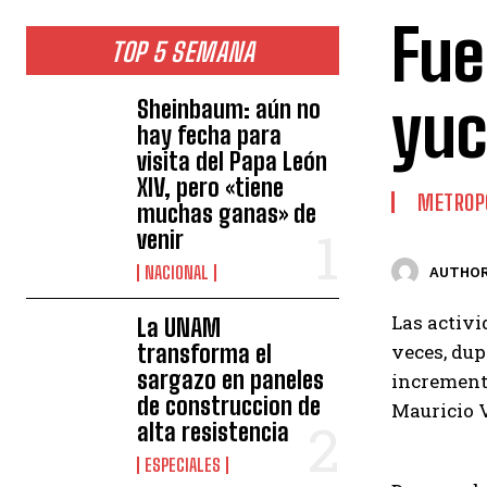
Fue
TOP 5 SEMANA
yuc
Sheinbaum: aún no
hay fecha para
visita del Papa León
XIV, pero «tiene
METROP
muchas ganas» de
venir
NACIONAL
AUTHOR
Las activi
La UNAM
transforma el
veces, dup
sargazo en paneles
incremento
de construccion de
Mauricio V
alta resistencia
ESPECIALES