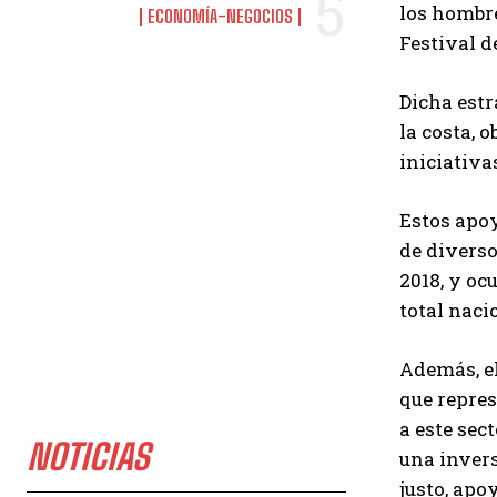
los hombre
ECONOMÍA-NEGOCIOS
Festival d
Dicha estr
la costa, 
iniciativa
Estos apoy
de diverso
2018, y oc
total naci
Además, el
que repres
a este sec
NOTICIAS
una invers
justo, apo