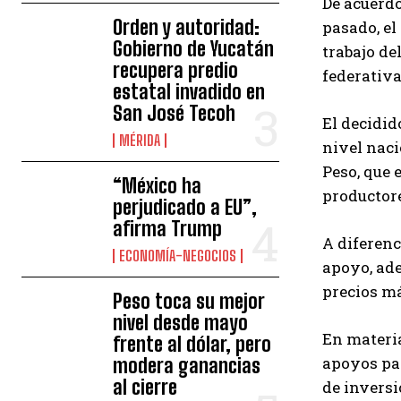
De acuerdo
Orden y autoridad:
pasado, el
Gobierno de Yucatán
trabajo de
recupera predio
federativa
estatal invadido en
San José Tecoh
El decidid
MÉRIDA
nivel naci
Peso, que 
“México ha
productore
perjudicado a EU”,
afirma Trump
A diferenc
ECONOMÍA-NEGOCIOS
apoyo, ade
precios má
Peso toca su mejor
nivel desde mayo
En materia
frente al dólar, pero
apoyos pa
modera ganancias
al cierre
de inversi