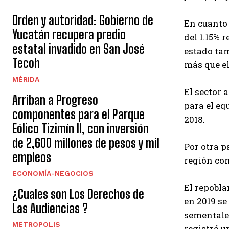
Orden y autoridad: Gobierno de
En cuanto
Yucatán recupera predio
del 1.15% r
estatal invadido en San José
estado tam
Tecoh
más que el
MÉRIDA
El sector 
Arriban a Progreso
para el eq
componentes para el Parque
2018.
Eólico Tizimín II, con inversión
de 2,600 millones de pesos y mil
Por otra p
empleos
región com
ECONOMÍA-NEGOCIOS
El repobla
¿Cuales son Los Derechos de
en 2019 se
Las Audiencias ?
sementales
METROPOLIS
registró u