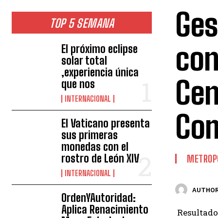
Ges
TOP 5 SEMANA
con
El próximo eclipse
solar total
,experiencia única
Cen
que nos
INTERNACIONAL
Com
El Vaticano presenta
sus primeras
monedas con el
rostro de León XIV
METROP
INTERNACIONAL
AUTHOR
OrdenYAutoridad:
Aplica Renacimiento
Resultado 