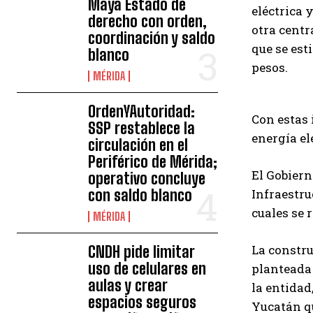
Maya Estado de
eléctrica 
derecho con orden,
otra centr
coordinación y saldo
que se est
blanco
pesos.
MÉRIDA
OrdenYAutoridad:
Con estas 
SSP restablece la
energía el
circulación en el
Periférico de Mérida;
El Gobiern
operativo concluye
con saldo blanco
Infraestru
cuales se 
MÉRIDA
La constru
CNDH pide limitar
uso de celulares en
planteada 
aulas y crear
la entidad
espacios seguros
Yucatán qu