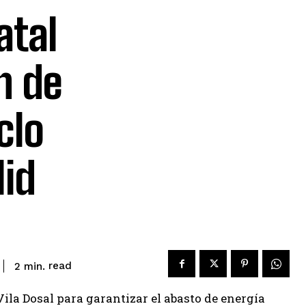
atal
n de
clo
lid
read
2
min.
ila Dosal para garantizar el abasto de energía