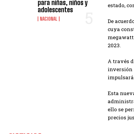
para niñas, niños y
estado, co
adolescentes
NACIONAL
De acuerdo
cuya const
megawatts 
2023.
A través d
inversión 
impulsará 
Esta nueva
administra
ello se pe
precios ju