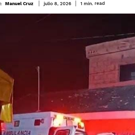
read
Manuel Cruz
1
min.
julio 8, 2026
: