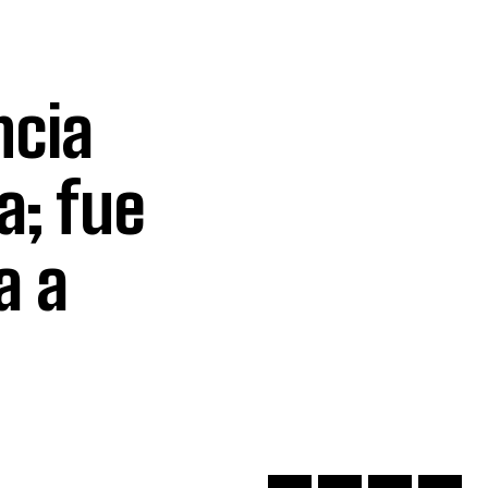
ncia
a; fue
a a