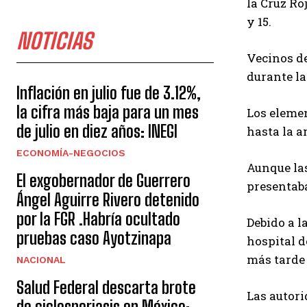
la Cruz Ro
y 15.
NOTICIAS
Vecinos de
durante l
Inflación en julio fue de 3.12%,
la cifra más baja para un mes
Los elemen
de julio en diez años: INEGI
hasta la a
ECONOMÍA-NEGOCIOS
Aunque las
El exgobernador de Guerrero
presentaba
Ángel Aguirre Rivero detenido
por la FGR .Habría ocultado
Debido a l
pruebas caso Ayotzinapa
hospital d
más tarde 
NACIONAL
Salud Federal descarta brote
Las autori
de ciclosporiasis en México;