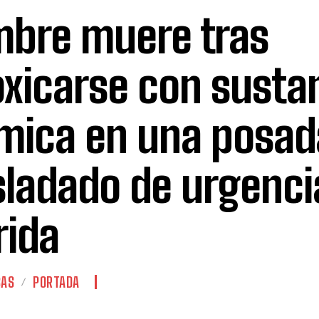
bre muere tras
oxicarse con susta
mica en una posad
sladado de urgenci
ida
CAS
PORTADA