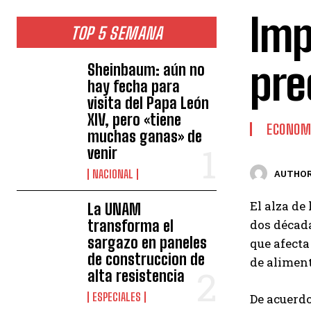
Imp
TOP 5 SEMANA
pre
Sheinbaum: aún no
hay fecha para
visita del Papa León
XIV, pero «tiene
ECONOM
muchas ganas» de
venir
NACIONAL
AUTHOR
El alza de
La UNAM
transforma el
dos década
sargazo en paneles
que afecta
de construccion de
de aliment
alta resistencia
ESPECIALES
De acuerdo