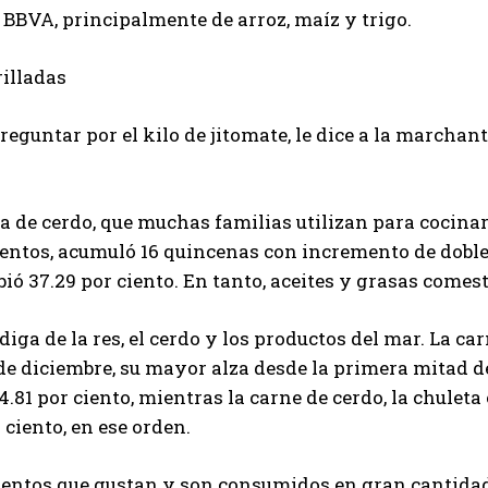
 BBVA, principalmente de arroz, maíz y trigo.
illadas
preguntar por el kilo de jitomate, le dice a la marcha
 de cerdo, que muchas familias utilizan para cocinar, 
entos, acumuló 16 quincenas con incremento de doble 
bió 37.29 por ciento. En tanto, aceites y grasas comest
 diga de la res, el cerdo y los productos del mar. La ca
e diciembre, su mayor alza desde la primera mitad de a
.81 por ciento, mientras la carne de cerdo, la chuleta 
 ciento, en ese orden.
entos que gustan y son consumidos en gran cantidad e