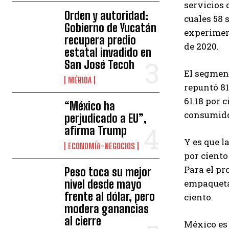
servicios 
Orden y autoridad:
cuales 58 
Gobierno de Yucatán
experiment
recupera predio
de 2020.
estatal invadido en
San José Tecoh
El segmen
MÉRIDA
repuntó 81
61.18 por 
“México ha
consumido
perjudicado a EU”,
afirma Trump
Y es que l
ECONOMÍA-NEGOCIOS
por ciento
Para el pr
Peso toca su mejor
nivel desde mayo
empaquetad
frente al dólar, pero
ciento.
modera ganancias
al cierre
México es 