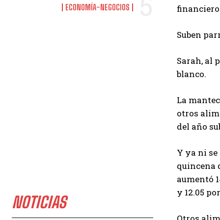
ECONOMÍA-NEGOCIOS
financiero
Suben parr
Sarah, al 
blanco.
La manteca
otros alim
del año su
Y ya ni se
quincena d
aumentó 14
y 12.05 por
NOTICIAS
Otros alim