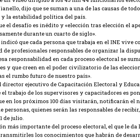
anello, dijo que se suman a una de las causas de todo
y la estabilidad política del país.
e el desafío es inédito y «elección tras elección el 
samente durante un cuarto de siglo».
ndicó que cada persona que trabaja en el INE vive co
de profesionales responsables de organizar la disput
 esa responsabilidad en cada proceso electoral se su
es y que creen en el poder civilizatorio de las eleccio
as el rumbo futuro de nuestro país».
l director ejecutivo de Capacitación Electoral y Educa
 el trabajo de los supervisores y capacitadores es po
e en los próximos 100 días visitarán, notificarán el
e personas, quienes serán las responsables de recibir,
1 de julio.
bón más importante del proceso electoral, el que le d
transmitirles los conocimientos que habrán de desarro