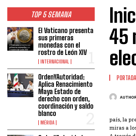
Ini
TOP 5 SEMANA
45 
El Vaticano presenta
sus primeras
monedas con el
ele
rostro de León XIV
INTERNACIONAL
OrdenYAutoridad:
PORTAD
Aplica Renacimiento
Maya Estado de
derecho con orden,
AUTHOR
coordinación y saldo
blanco
país, la p
MÉRIDA
miras a los
A través d