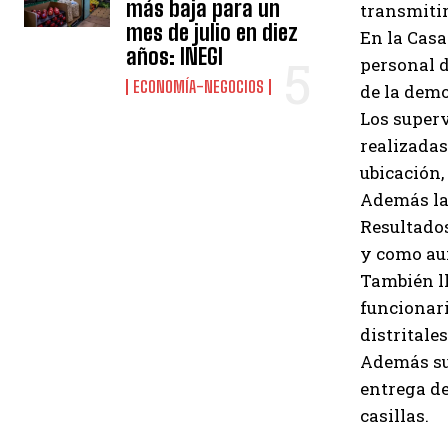
más baja para un
transmitir
mes de julio en diez
En la Casa
años: INEGI
personal d
ECONOMÍA-NEGOCIOS
de la demo
Los superv
realizada
ubicación,
Además la 
Resultados
y como aux
También ll
funcionari
distritale
Además sup
entrega de
casillas.