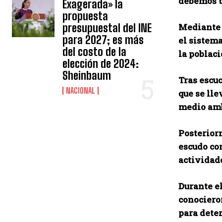
debemos t
Exagerada» la
propuesta
presupuestal del INE
Mediante 
para 2027; es más
el sistema
del costo de la
la poblaci
elección de 2024:
Sheinbaum
Tras escu
NACIONAL
que se lle
medio amb
Posteriorm
escudo co
actividade
Durante el
conocieron
para dete