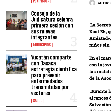
PENÍNSULA
AUTHOR
Consejo de la
Judicatura celebra
primera sesión con
La Secret
sus nuevas
Xool Ek, 
integrantes
Amistad», 
niños sin
MUNICIPIOS
Yucatán comparte
En el mar
con Oaxaca
con la jov
estrategia científica
las instal
para prevenir
de la Asoc
enfermedades
transmitidas por
Durante la
vectores
alcances 
SALUD
Salvación»