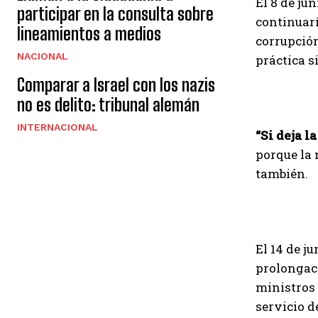
El 8 de ju
participar en la consulta sobre
continuarí
lineamientos a medios
corrupción
NACIONAL
práctica s
Comparar a Israel con los nazis
no es delito: tribunal alemán
INTERNACIONAL
“Si deja l
porque la 
también.
El 14 de j
prolongaci
ministros 
servicio d