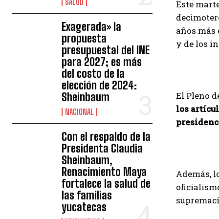
SALUD
Este marte
decimoterc
Exagerada» la
años más e
propuesta
y de los i
presupuestal del INE
para 2027; es más
del costo de la
elección de 2024:
El Pleno d
Sheinbaum
los artícu
NACIONAL
presidenci
Con el respaldo de la
Presidenta Claudia
Sheinbaum,
Renacimiento Maya
Además, lo
fortalece la salud de
oficialism
las familias
supremacía
yucatecas