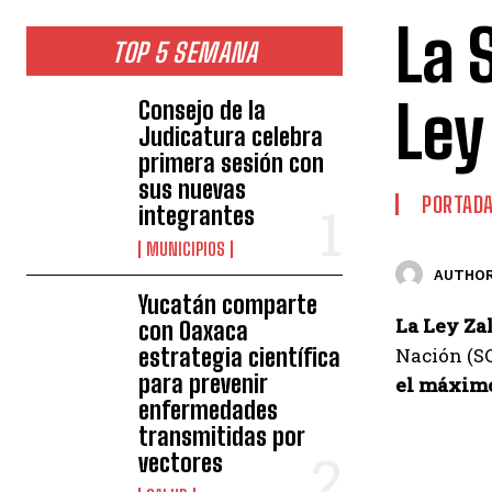
La 
TOP 5 SEMANA
Ley
Consejo de la
Judicatura celebra
primera sesión con
sus nuevas
PORTAD
integrantes
MUNICIPIOS
AUTHOR
Yucatán comparte
La Ley Za
con Oaxaca
estrategia científica
Nación (SC
para prevenir
el máximo 
enfermedades
transmitidas por
vectores