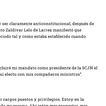
r ser claramente anticonstitucional, después de
sto Zaldívar Lelo de Larrea manifestó que
periodo tal y como estaba establecido cuando
ncluiré mi mandato como presidente de la SCJN el
fui electo con mis compañeros ministros”.
r cargos puestos y privilegios. Estoy en la
oda mi carrera. Ahí están mis proyectos, mis