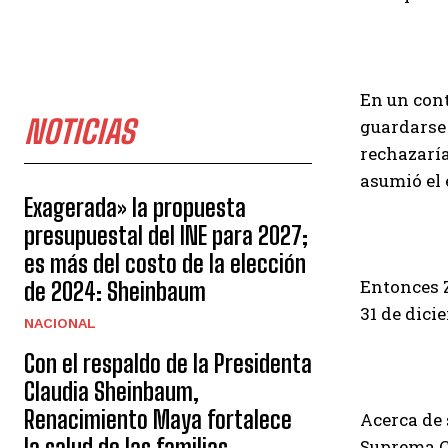
En un cont
NOTICIAS
guardarse 
rechazaría
asumió el 
Exagerada» la propuesta
presupuestal del INE para 2027;
es más del costo de la elección
Entonces Z
de 2024: Sheinbaum
31 de dici
NACIONAL
Con el respaldo de la Presidenta
Claudia Sheinbaum,
Renacimiento Maya fortalece
Acerca de 
la salud de las familias
Suprema Co