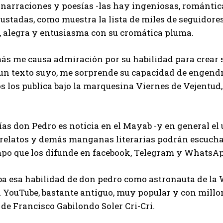
s narraciones y poesías -las hay ingeniosas, romántica
stadas, como muestra la lista de miles de seguidores q
, alegra y entusiasma con su cromática pluma.
s me causa admiración por su habilidad para crear s
un texto suyo, me sorprende su capacidad de engendra
os los publica bajo la marquesina Viernes de Vejentud,
ías don Pedro es noticia en el Mayab -y en general el
 relatos y demás manganas literarias podrán escuchar
mpo que los difunde en facebook, Telegram y WhatsAp
a esa habilidad de don pedro como astronauta de la 
 YouTube, bastante antiguo, muy popular y con millo
de Francisco Gabilondo Soler Cri-Cri.