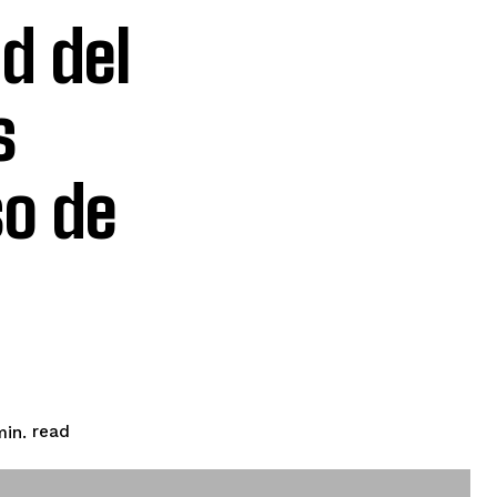
d del
s
so de
read
in.