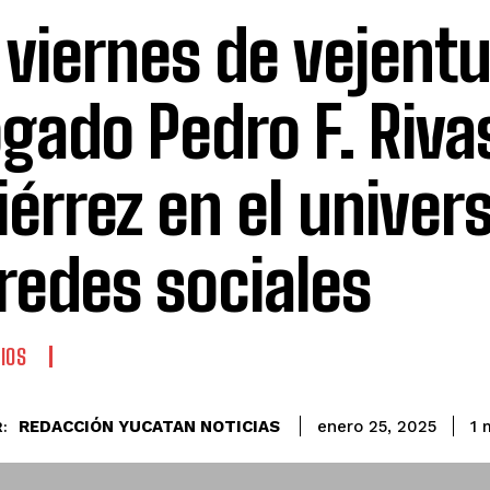
 viernes de vejentu
gado Pedro F. Riva
iérrez en el univer
 redes sociales
IOS
REDACCIÓN YUCATAN NOTICIAS
1
m
enero 25, 2025
: