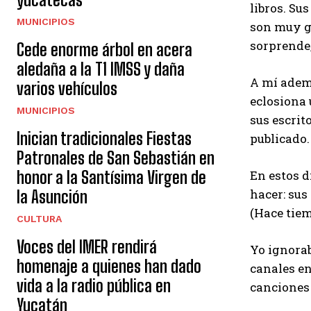
libros. Su
MUNICIPIOS
son muy gu
sorprende
Cede enorme árbol en acera
aledaña a la T1 IMSS y daña
A mí ademá
varios vehículos
eclosiona 
MUNICIPIOS
sus escrit
Inician tradicionales Fiestas
publicado.
Patronales de San Sebastián en
honor a la Santísima Virgen de
En estos d
hacer: sus
la Asunción
(Hace tie
CULTURA
Voces del IMER rendirá
Yo ignorab
homenaje a quienes han dado
canales en
vida a la radio pública en
canciones 
Yucatán