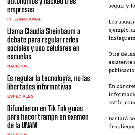
autónomos y hackeó tres
seguir y l
empresas
INTERNACIONAL
Los usuari
ejemplo, u
Llama Claudia Sheinbaum a
Instagram
debate para regular redes
sociales y uso celulares en
Otra de la
escuelas
asistente 
NACIONAL
publicacio
Es regular la tecnología, no las
libertades informativas
En concret
informació
ESPECIALES
estilo, co
Difundieron en Tik Tok guías
para hacer trampa en examen
Bastará co
de la UNAM
despliegue
NACIONAL