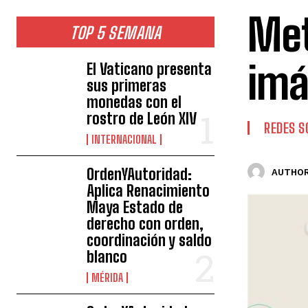
Met
TOP 5 SEMANA
imá
El Vaticano presenta
sus primeras
monedas con el
rostro de León XIV
REDES S
INTERNACIONAL
OrdenYAutoridad:
AUTHOR
Aplica Renacimiento
Maya Estado de
derecho con orden,
coordinación y saldo
blanco
MÉRIDA