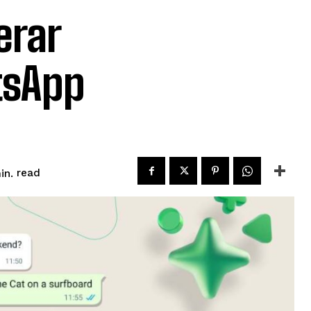
erar
tsApp
read
in.