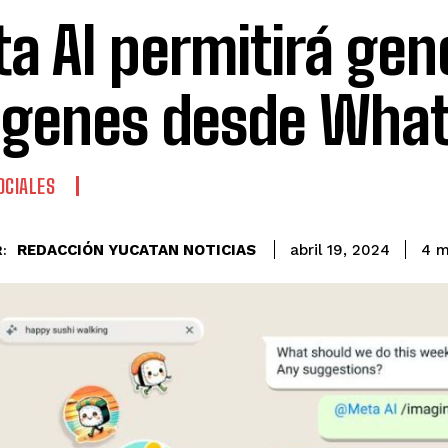
a AI permitirá gen
genes desde Wha
OCIALES
REDACCIÓN YUCATAN NOTICIAS
4
m
abril 19, 2024
: