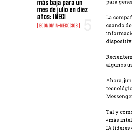
para gene
más baja para un
mes de julio en diez
años: INEGI
La compañí
cuando det
ECONOMÍA-NEGOCIOS
informació
dispositiv
Recientem
algunos us
Ahora, jun
tecnológi
Messenger
Tal y como
«más intel
IA líderes