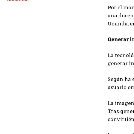
Por el mom
una docena
Uganda, en
Generar i
La tecnoló
generar i
Según ha 
usuario em
La imagen 
Tras gene
convirtién