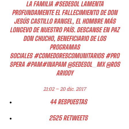
LA FAMILIA
#
SEDESOL
LAMENTA
PROFUNDAMENTE EL FALLECIMIENTO DE DON
JESÚS CASTILLO RANGEL, EL HOMBRE MÁS
LONGEVO DE NUESTRO PAÍS. DESCANSE EN PAZ
DON CHUCHO, BENEFICIARIO DE LOS
PROGRAMAS
SOCIALES
#
COMEDORESCOMUNITARIOS
#
PRO
SPERA
#
PAM
#
INAPAM
@
SEDESOL_MX
@
ROS
ARIOOY
21:02 – 20 dic. 2017
4
4 RESPUESTAS
25
25 RETWEETS