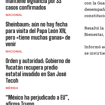
mantiene vigilancia por 33
con la Gua
casos confirmados
desempañar
constituci
NACIONAL
Sheinbaum: aún no hay fecha
Resaltó la
para visita del Papa León XIV,
Bienestar,
pero «tiene muchas ganas» de
venir
Informó ad
NACIONAL
se invirti
Orden y autoridad: Gobierno de
Yucatán recupera predio
estatal invadido en San José
Tecoh
MÉRIDA
“México ha perjudicado a EU”,
afirma Trump