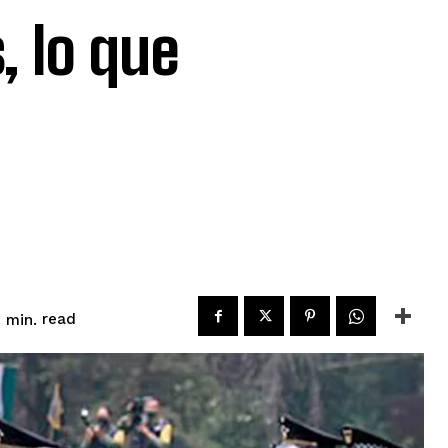
s, lo que
read
1
min.