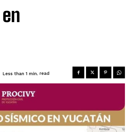
 en
read
Less than 1
min.