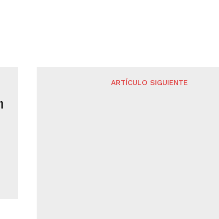
ARTÍCULO SIGUIENTE
Hospital general del IMSS Y Merc
municipal obras estratégicas del Gobi
Estado de Yucatán para #Ticu