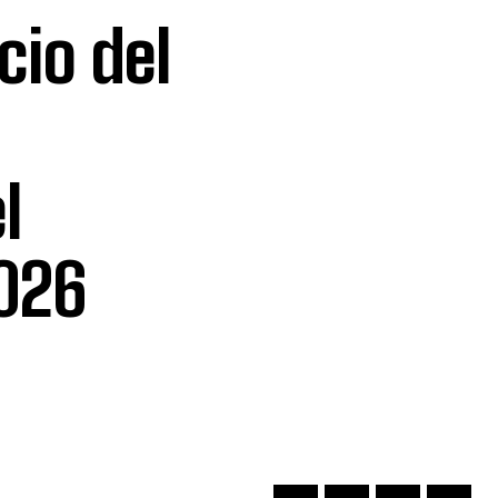
icio del
l
026