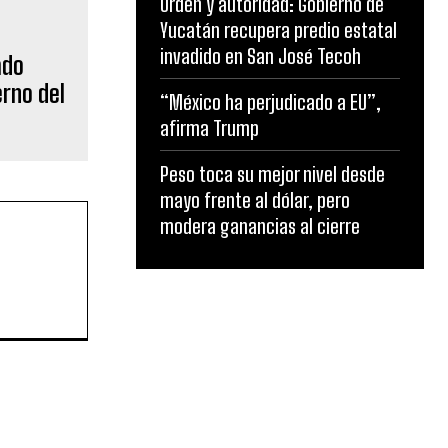
Orden y autoridad: Gobierno de
Yucatán recupera predio estatal
invadido en San José Tecoh
“México ha perjudicado a EU”,
afirma Trump
Peso toca su mejor nivel desde
mayo frente al dólar, pero
modera ganancias al cierre
S
MUNICIPIOS
OPINION
ENTRETENIMIENTO-SOCIALES