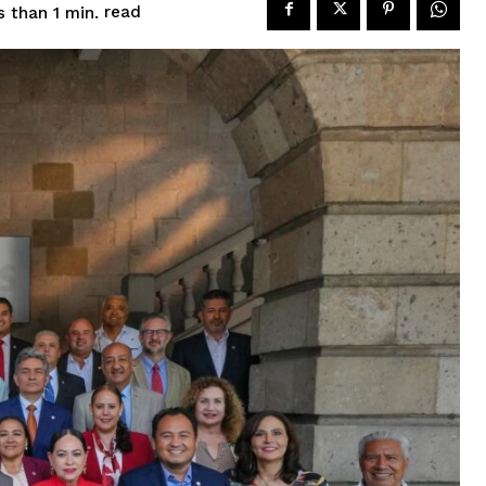
read
s than 1
min.