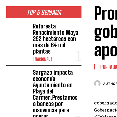
Pro
TOP 5 SEMANA
gob
Reforesta
Renacimiento Maya
292 hectáreas con
apo
más de 64 mil
plantas
NACIONAL
PORTAD
Sargazo impacta
economía
Ayuntamiento en
AUTHOR
Playa del
Carmen.Prestamos
gobernador
a bancos por
insovencia para
Gobernació
operar
«Hablaron 