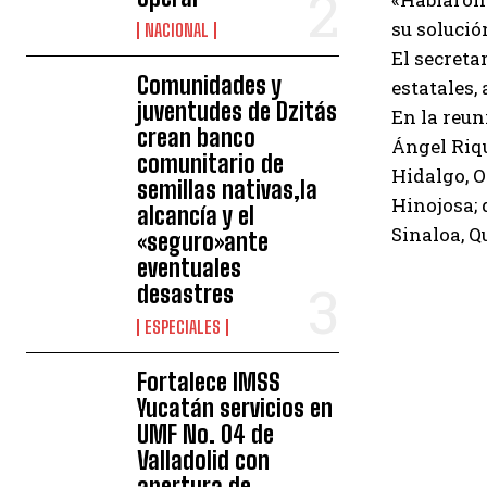
su solució
NACIONAL
El secreta
Comunidades y
estatales,
juventudes de Dzitás
En la reu
crean banco
Ángel Riqu
comunitario de
Hidalgo, 
semillas nativas,la
Hinojosa; 
alcancía y el
Sinaloa, Q
«seguro»ante
eventuales
desastres
ESPECIALES
Fortalece IMSS
Yucatán servicios en
UMF No. 04 de
Valladolid con
apertura de