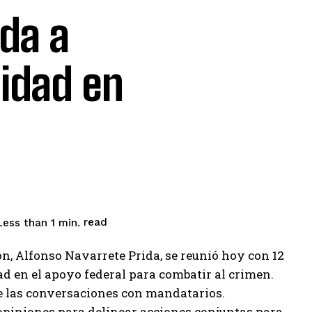
da a
idad en
read
Less than 1
min.
ón, Alfonso Navarrete Prida, se reunió hoy con 12
ad en el apoyo federal para combatir al crimen.
e las conversaciones con mandatarios.
opiniones para delinear acciones conjuntas para