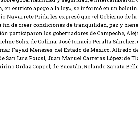
n, en estricto apego a la ley», se informó en un boletín
rio Navarrete Prida les expresó que «el Gobierno de 
 a fin de crear condiciones de tranquilidad, paz y bien
nión participaron los gobernadores de Campeche, Ale
elme Solís; de Colima, José Ignacio Peralta Sánchez; 
Omar Fayad Meneses; del Estado de México, Alfredo d
de San Luis Potosí, Juan Manuel Carreras López; de 
uirino Ordaz Coppel; de Yucatán, Rolando Zapata Bello