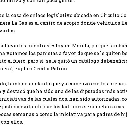
donativo y con tan poca gente”.
e la casa de enlace legislativo ubicada en Circuito Co
inera La Gas es el centro de acopio donde vehículos 
varlos.
 a llevarlos mientras estoy en Mérida, porque tambi
a votamos los panistas a favor de que se le quiten bene
uitó el fuero, pero sí se le quitó un catálogo de benefi
uiera”, explicó Cecilia Patrón.
ado, también adelantó que ya comenzó con los prepar
o y destacó que ha sido una de las diputadas más acti
iniciativas de las cuales dos, han sido autorizadas, co
 justicia evitando que los ladrones se sometan a cast
pocas semanas o como la iniciativa para padres de hi
 con ellos.