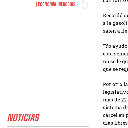
con tanto 
ECONOMÍA-NEGOCIOS
Recordó qu
a la gasol
salen a lle
“Yo ayudo
esta seman
no se le q
que se req
Por otro l
legislativ
más de 22 
sistema de
cárcel en 
NOTICIAS
días libres