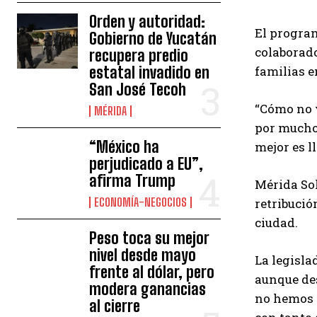
Orden y autoridad:
El progra
Gobierno de Yucatán
colaborado
recupera predio
estatal invadido en
familias 
San José Tecoh
“Cómo no v
MÉRIDA
por muchos
“México ha
mejor es l
perjudicado a EU”,
afirma Trump
Mérida Sol
ECONOMÍA-NEGOCIOS
retribució
ciudad.
Peso toca su mejor
nivel desde mayo
La legisla
frente al dólar, pero
aunque des
modera ganancias
no hemos 
al cierre