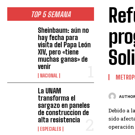
Ref
TOP 5 SEMANA
pro
Sheinbaum: aún no
hay fecha para
visita del Papa León
Sol
XIV, pero «tiene
muchas ganas» de
venir
NACIONAL
METROP
La UNAM
transforma el
AUTHOR
sargazo en paneles
Debido a l
de construccion de
sido afect
alta resistencia
operación 
ESPECIALES