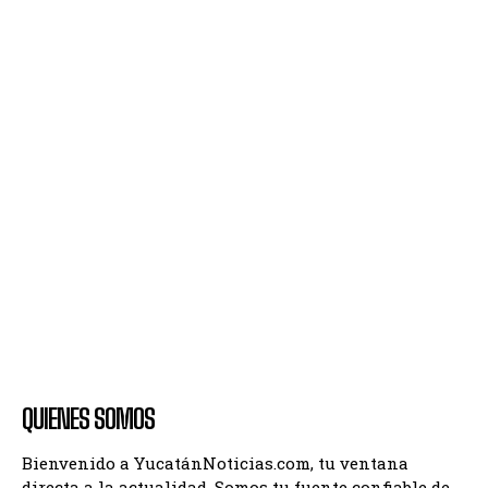
QUIENES SOMOS
Bienvenido a YucatánNoticias.com, tu ventana
directa a la actualidad. Somos tu fuente confiable de