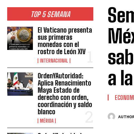
Sem
TOP 5 SEMANA
Méx
El Vaticano presenta
sus primeras
monedas con el
sab
rostro de León XIV
INTERNACIONAL
a l
OrdenYAutoridad:
Aplica Renacimiento
Maya Estado de
derecho con orden,
ECONOM
coordinación y saldo
blanco
AUTHOR
MÉRIDA