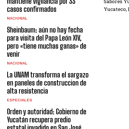
mantiene vigilancia por 33
Sabores Yu
casos confirmados
Yucateco, 
NACIONAL
Sheinbaum: aún no hay fecha
para visita del Papa León XIV,
pero «tiene muchas ganas» de
venir
NACIONAL
La UNAM transforma el sargazo
en paneles de construccion de
alta resistencia
ESPECIALES
Orden y autoridad: Gobierno de
Yucatán recupera predio
estatal invadido en San José