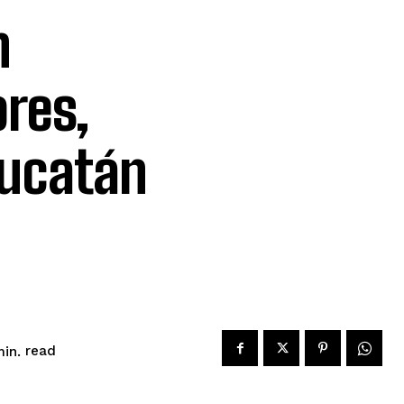
n
ores,
Yucatán
read
in.