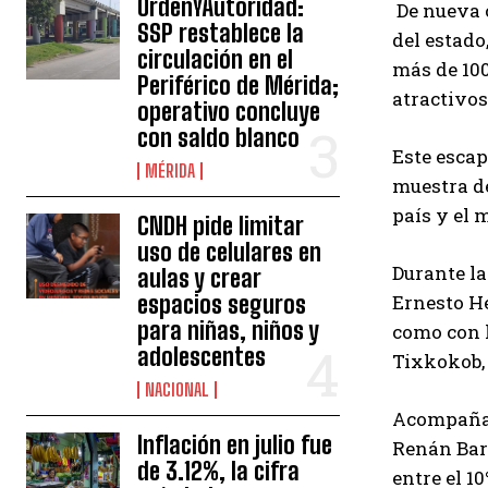
OrdenYAutoridad:
De nueva c
SSP restablece la
del estad
circulación en el
más de 100
Periférico de Mérida;
atractivos
operativo concluye
con saldo blanco
Este escap
MÉRIDA
muestra de
país y el 
CNDH pide limitar
uso de celulares en
Durante la
aulas y crear
espacios seguros
Ernesto He
para niñas, niños y
como con l
adolescentes
Tixkokob,
NACIONAL
Acompañado
Inflación en julio fue
Renán Barr
de 3.12%, la cifra
entre el 10