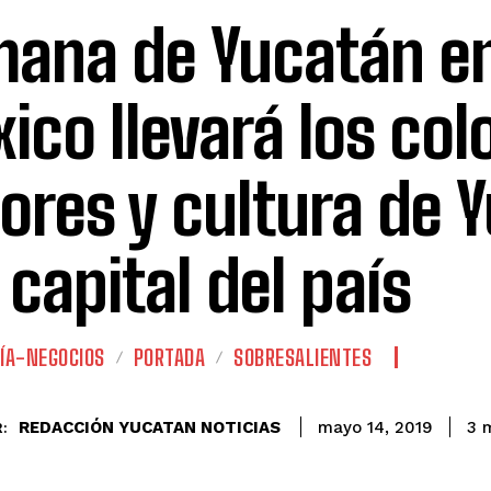
ana de Yucatán e
ico llevará los col
ores y cultura de 
a capital del país
ÍA-NEGOCIOS
PORTADA
SOBRESALIENTES
REDACCIÓN YUCATAN NOTICIAS
3
m
mayo 14, 2019
: