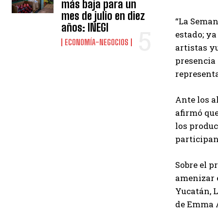
más baja para un
mes de julio en diez
“La Semana
años: INEGI
estado; ya
ECONOMÍA-NEGOCIOS
artistas y
presencia 
representa
Ante los a
afirmó qu
los produc
participan
Sobre el p
amenizar e
Yucatán, L
de Emma A