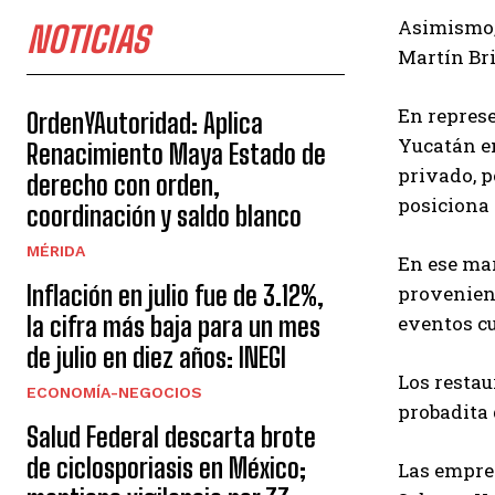
Asimismo, 
NOTICIAS
Martín Br
En repres
OrdenYAutoridad: Aplica
Yucatán en
Renacimiento Maya Estado de
privado, p
derecho con orden,
posiciona 
coordinación y saldo blanco
MÉRIDA
En ese mar
Inflación en julio fue de 3.12%,
provenient
la cifra más baja para un mes
eventos cu
de julio en diez años: INEGI
Los restau
ECONOMÍA-NEGOCIOS
probadita
Salud Federal descarta brote
de ciclosporiasis en México;
Las empres