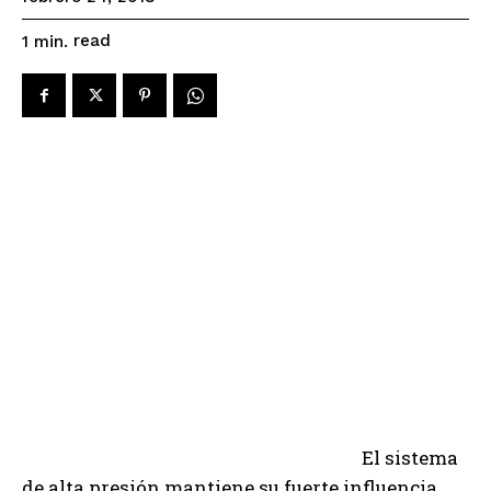
read
1
min.
El sistema
de alta presión mantiene su fuerte influencia