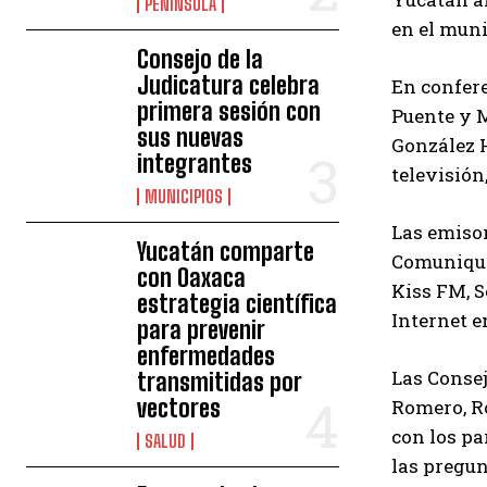
PENÍNSULA
en el muni
Consejo de la
Judicatura celebra
En confere
primera sesión con
Puente y M
sus nuevas
González H
integrantes
televisión
MUNICIPIOS
Las emisor
Yucatán comparte
Comunique 
con Oaxaca
Kiss FM, S
estrategia científica
Internet e
para prevenir
enfermedades
Las Consej
transmitidas por
vectores
Romero, R
con los pa
SALUD
las pregun