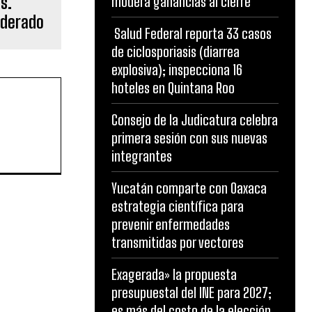
s.
modera ganancias al cierre
nderado
Salud Federal reporta 33 casos
de ciclosporiasis (diarrea
explosiva); inspecciona 16
hoteles en Quintana Roo
Consejo de la Judicatura celebra
primera sesión con sus nuevas
integrantes
Yucatán comparte con Oaxaca
estrategia científica para
prevenir enfermedades
transmitidas por vectores
Exagerada» la propuesta
presupuestal del INE para 2027;
es más del costo de la elección