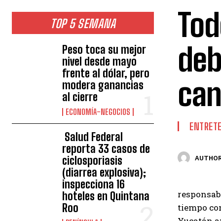
Tod
TOP 5 SEMANA
deb
Peso toca su mejor
nivel desde mayo
frente al dólar, pero
can
modera ganancias
al cierre
ECONOMÍA-NEGOCIOS
ENTRET
Salud Federal
reporta 33 casos de
ciclosporiasis
AUTHOR
(diarrea explosiva);
inspecciona 16
responsabi
hoteles en Quintana
Roo
tiempo con
Yucatán an