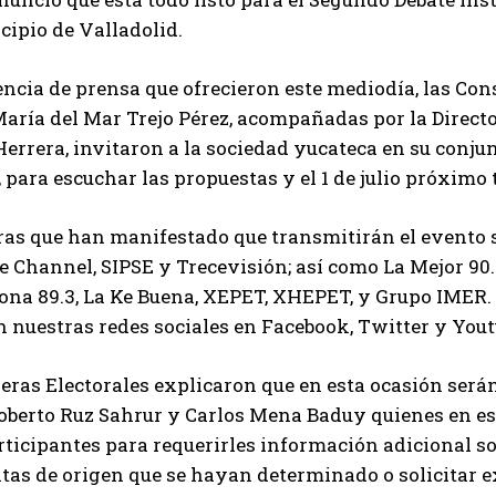
cipio de Valladolid.
ncia de prensa que ofrecieron este mediodía, las Cons
aría del Mar Trejo Pérez, acompañadas por la Direct
errera, invitaron a la sociedad yucateca en su conjunt
, para escuchar las propuestas y el 1 de julio próximo
as que han manifestado que transmitirán el evento so
Channel, SIPSE y Trecevisión; así como La Mejor 90.
ona 89.3, La Ke Buena, XEPET, XHEPET, y Grupo IMER.
n nuestras redes sociales en Facebook, Twitter y Yout
eras Electorales explicaron que en esta ocasión ser
oberto Ruz Sahrur y Carlos Mena Baduy quienes en es
rticipantes para requerirles información adicional s
tas de origen que se hayan determinado o solicitar ex