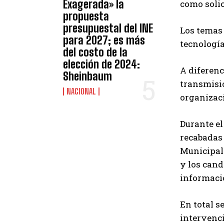
Exagerada» la
como solic
propuesta
presupuestal del INE
Los temas 
para 2027; es más
tecnología
del costo de la
elección de 2024:
A diferenc
Sheinbaum
transmisió
NACIONAL
organizac
Durante el
recabadas 
Municipale
y los can
informaci
En total s
intervenci