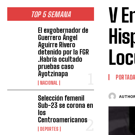
V E
TOP 5 SEMANA
His
El exgobernador de
Guerrero Ángel
Aguirre Rivero
Loc
detenido por la FGR
.Habría ocultado
pruebas caso
Ayotzinapa
PORTAD
NACIONAL
Selección femenil
AUTHOR
Sub-23 se corona en
los
Centroamericanos
DEPORTES