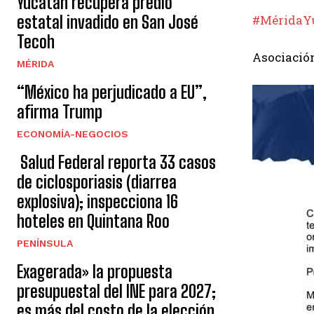
Yucatán recupera predio
estatal invadido en San José
#MéridaY
Tecoh
Asociación
MÉRIDA
“México ha perjudicado a EU”,
afirma Trump
ECONOMÍA-NEGOCIOS
Salud Federal reporta 33 casos
de ciclosporiasis (diarrea
explosiva); inspecciona 16
hoteles en Quintana Roo
PENÍNSULA
Exagerada» la propuesta
presupuestal del INE para 2027;
es más del costo de la elección