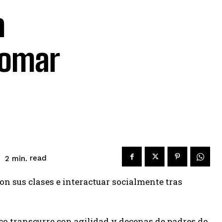
a
tomar
read
2
min.
n sus clases e interactuar socialmente tras
co transcurre con agilidad y decenas de padres de