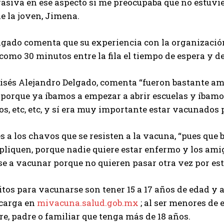
siva en ese aspecto si me preocupaba que no estuvie
e la joven, Jimena.
gado comenta que su experiencia con la organización
omo 30 minutos entre la fila el tiempo de espera y d
isés Alejandro Delgado, comenta “fueron bastante ama
 porque ya íbamos a empezar a abrir escuelas y íbamo
, etc, etc, y sí era muy importante estar vacunados p
es a los chavos que se resisten a la vacuna, “pues qu
apliquen, porque nadie quiere estar enfermo y los am
se a vacunar porque no quieren pasar otra vez por est
itos para vacunarse son tener 15 a 17 años de edad y
scarga en
mivacuna.salud.gob.mx
; al ser menores de
re, padre o familiar que tenga más de 18 años.