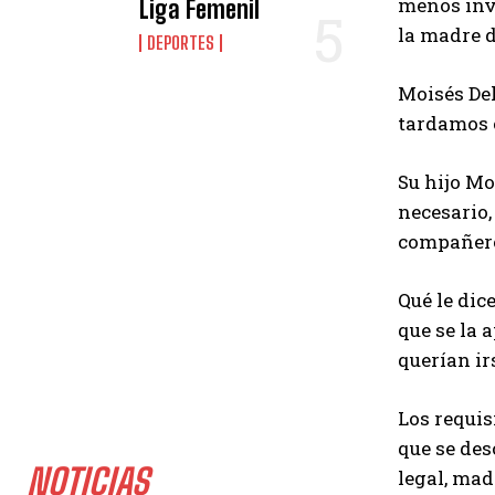
menos inva
Liga Femenil
la madre d
DEPORTES
Moisés Del
tardamos c
Su hijo Mo
necesario,
compañeros
Qué le dic
que se la 
querían ir
Los requis
que se de
NOTICIAS
legal, mad