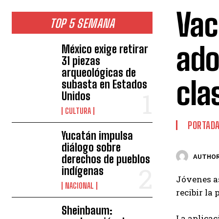
Vac
TOP 5 SEMANA
ado
México exige retirar
31 piezas
arqueológicas de
cla
subasta en Estados
Unidos
CULTURA
PORTAD
Yucatán impulsa
diálogo sobre
derechos de pueblos
AUTHOR
indígenas
Jóvenes as
NACIONAL
recibir la
Sheinbaum:
La aplicac