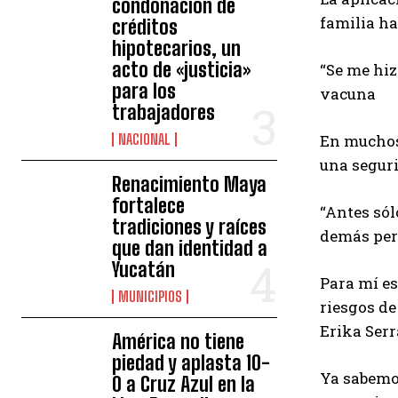
condonación de
familia ha
créditos
hipotecarios, un
acto de «justicia»
“Se me hiz
para los
vacuna
trabajadores
NACIONAL
En muchos 
una seguri
Renacimiento Maya
fortalece
“Antes sól
tradiciones y raíces
demás pero
que dan identidad a
Yucatán
Para mí es
MUNICIPIOS
riesgos de
Erika Serr
América no tiene
piedad y aplasta 10-
Ya sabemos
0 a Cruz Azul en la