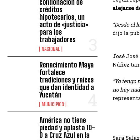
condonación de
alejarse d
créditos
hipotecarios, un
acto de «justicia»
“Desde el l
para los
dijo la pub
trabajadores
NACIONAL
José José 
Renacimiento Maya
Núñez tam
fortalece
tradiciones y raíces
“Yo tengo 
que dan identidad a
no hay nad
Yucatán
represent
MUNICIPIOS
América no tiene
piedad y aplasta 10-
0 a Cruz Azul en la
Sara Salaz