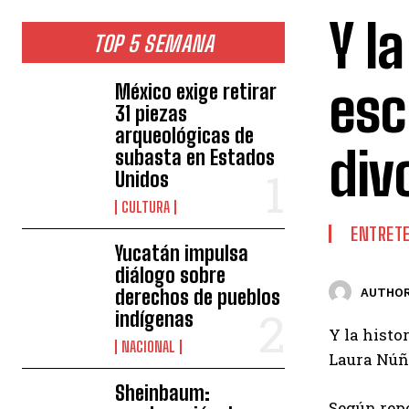
Y l
TOP 5 SEMANA
esc
México exige retirar
31 piezas
arqueológicas de
div
subasta en Estados
Unidos
CULTURA
ENTRET
Yucatán impulsa
diálogo sobre
derechos de pueblos
AUTHOR
indígenas
Y la histo
NACIONAL
Laura Núñ
Sheinbaum:
Según repo