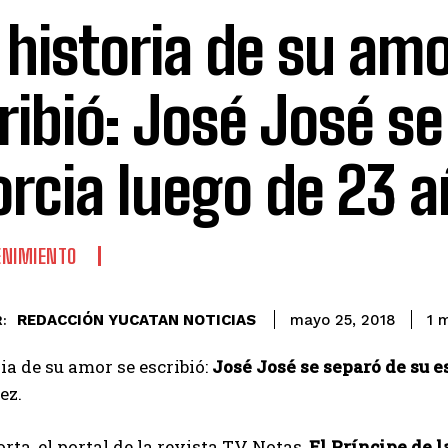
a historia de su am
ribió: José José se
orcia luego de 23 
ENIMIENTO
REDACCIÓN YUCATAN NOTICIAS
1
m
mayo 25, 2018
:
ria de su amor se escribió:
José José se separó de su e
ez.
rta, el portal de la revista TV Notas,
El Príncipe de l