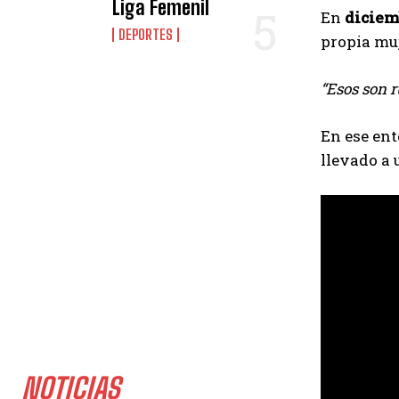
Liga Femenil
En
diciem
DEPORTES
propia muj
“Esos son r
En ese ent
llevado a 
NOTICIAS