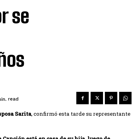
or se
años
read
in.
sposa Sarita
, confirmó esta tarde su representante
a Canción está en casa de su hija, luego de