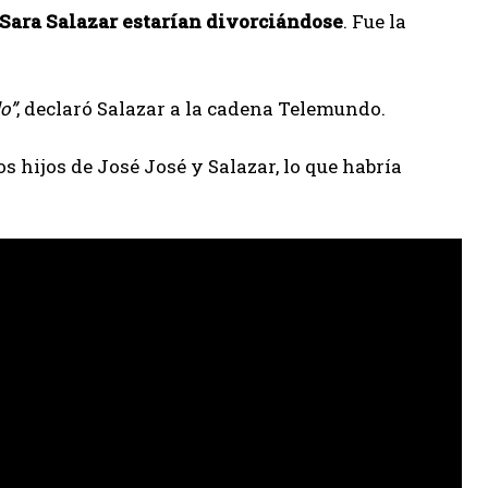
 Sara Salazar estarían divorciándose
. Fue la
o”
, declaró Salazar a la cadena Telemundo.
os hijos de José José y Salazar, lo que habría