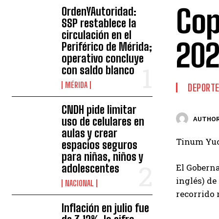
Cop
OrdenYAutoridad:
SSP restablece la
circulación en el
20
Periférico de Mérida;
operativo concluye
con saldo blanco
MÉRIDA
DEPORT
CNDH pide limitar
uso de celulares en
AUTHOR
aulas y crear
Tinum Yuc
espacios seguros
para niñas, niños y
adolescentes
El Goberna
inglés) de
NACIONAL
recorrido 
Inflación en julio fue