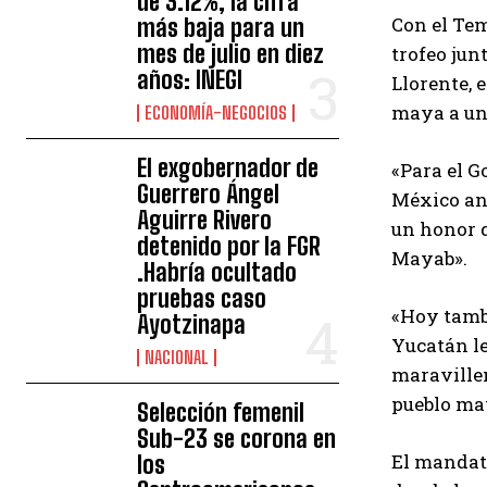
de 3.12%, la cifra
Con el Tem
más baja para un
mes de julio en diez
trofeo jun
años: INEGI
Llorente, 
maya a un
ECONOMÍA-NEGOCIOS
El exgobernador de
«Para el G
Guerrero Ángel
México ant
Aguirre Rivero
un honor q
detenido por la FGR
Mayab».
.Habría ocultado
pruebas caso
«Hoy tamb
Ayotzinapa
Yucatán le
NACIONAL
maravillen
pueblo may
Selección femenil
Sub-23 se corona en
El mandata
los