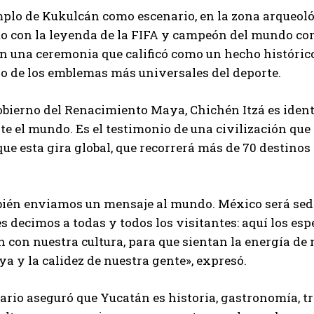
plo de Kukulcán como escenario, en la zona arqueológ
to con la leyenda de la FIFA y campeón del mundo con
en una ceremonia que calificó como un hecho histórico
o de los emblemas más universales del deporte.
obierno del Renacimiento Maya, Chichén Itzá es identi
e el mundo. Es el testimonio de una civilización que
ue esta gira global, que recorrerá más de 70 destinos e
ién enviamos un mensaje al mundo. México será sede
s decimos a todas y todos los visitantes: aquí los es
 con nuestra cultura, para que sientan la energía de 
a y la calidez de nuestra gente», expresó.
rio aseguró que Yucatán es historia, gastronomía, tra