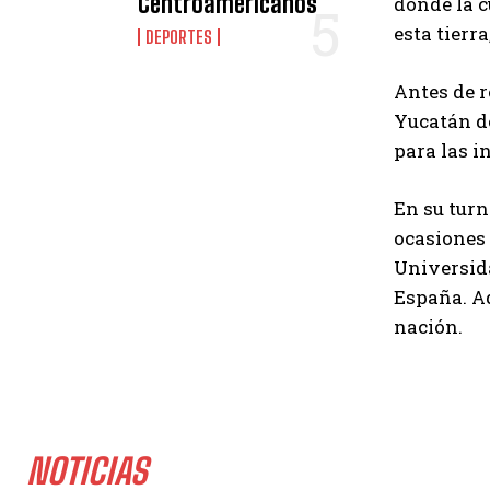
Centroamericanos
donde la c
esta tierr
DEPORTES
Antes de r
Yucatán d
para las i
En su turn
ocasiones 
Universid
España. Ad
nación.
NOTICIAS