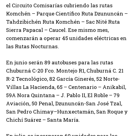
el Circuito Comisarías cubriendo las rutas
Komchén – Parque Científico Ruta Dzununcán –
Tahdzibichén Ruta Komchén – Sac Nité Ruta
Sierra Papacal – Caucel. Ese mismo mes,
comenzarán a operar 45 unidades eléctricas en
las Rutas Nocturnas.
En junio serán 89 autobuses para las rutas
Chuburná C-20 Fco. Montejo R1, Chuburná C. 21
R-2 Tecnológico, 82 García Ginerés, 52 Norte-
Villas La Hacienda, 65 – Centenario – Anikabil,
59A Nora Quintana – J. Pablo II, El Roble – 79
Aviación, 50 Penal, Dzununcán-San José Tzal,
San Pedro Chimay–Hunxectamán, San Roque y
Chichí Suárez – Santa María.
En julio, se incorporan 69 unidades para las