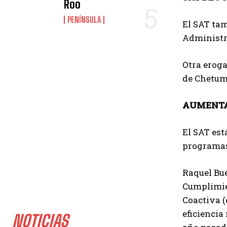
Roo
PENÍNSULA
El SAT tam
Administra
Otra eroga
de Chetuma
AUMENTA 
El SAT est
programas 
Raquel Bue
Cumplimien
Coactiva (
eficiencia
NOTICIAS