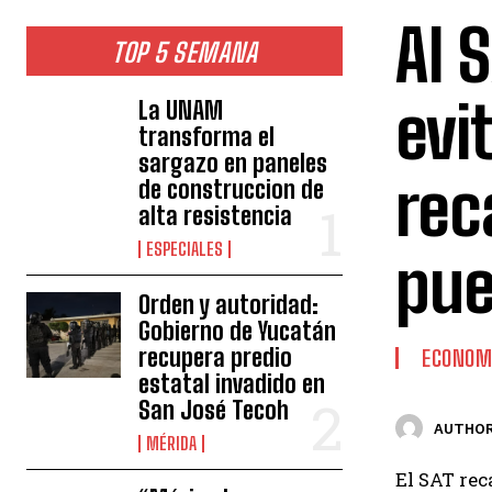
Al 
TOP 5 SEMANA
evi
La UNAM
transforma el
sargazo en paneles
rec
de construccion de
alta resistencia
ESPECIALES
pue
Orden y autoridad:
Gobierno de Yucatán
recupera predio
ECONOM
estatal invadido en
San José Tecoh
AUTHOR
MÉRIDA
El SAT rec