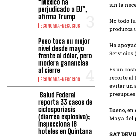
“México ha
sin la nec
perjudicado a EU”,
afirma Trump
No todo fu
ECONOMÍA-NEGOCIOS
produzca 
Peso toca su mejor
Ha apoyado
nivel desde mayo
Servicios 
frente al dólar, pero
modera ganancias
Es un cost
al cierre
recorte al
ECONOMÍA-NEGOCIOS
evitar un 
presupuest
Salud Federal
reporta 33 casos de
ciclosporiasis
Bueno, en 
(diarrea explosiva);
Maya del 
inspecciona 16
hoteles en Quintana
SAT DEVU