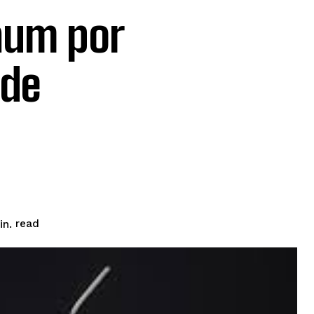
aum por
 de
read
n.