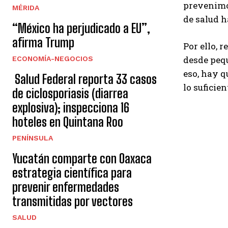
prevenimos
MÉRIDA
de salud h
“México ha perjudicado a EU”,
afirma Trump
Por ello, 
desde peq
ECONOMÍA-NEGOCIOS
eso, hay q
Salud Federal reporta 33 casos
lo suficie
de ciclosporiasis (diarrea
explosiva); inspecciona 16
hoteles en Quintana Roo
PENÍNSULA
Yucatán comparte con Oaxaca
estrategia científica para
prevenir enfermedades
transmitidas por vectores
SALUD