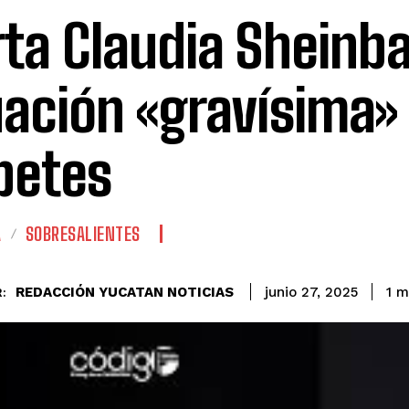
rta Claudia Sheinb
uación «gravísima»
betes
A
SOBRESALIENTES
REDACCIÓN YUCATAN NOTICIAS
1
mi
junio 27, 2025
: