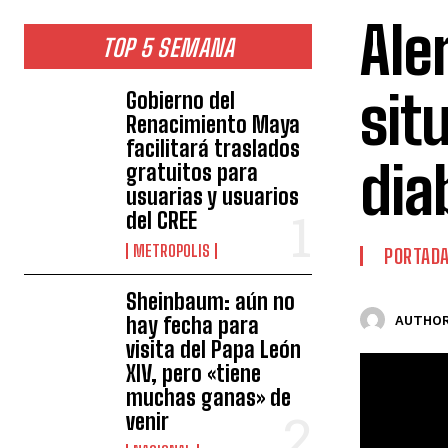
Ale
TOP 5 SEMANA
sit
Gobierno del
Renacimiento Maya
facilitará traslados
dia
gratuitos para
usuarias y usuarios
del CREE
METROPOLIS
PORTAD
Sheinbaum: aún no
hay fecha para
AUTHOR
visita del Papa León
XIV, pero «tiene
muchas ganas» de
venir