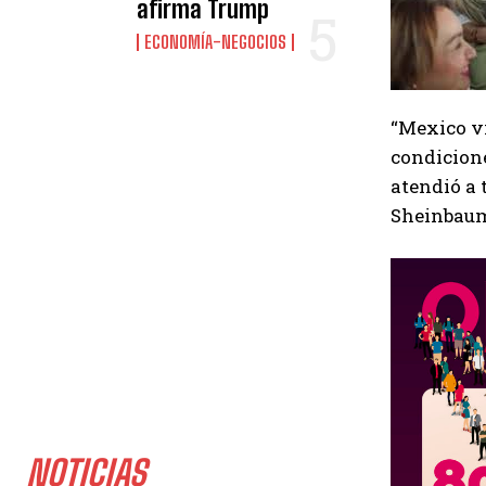
afirma Trump
ECONOMÍA-NEGOCIOS
“Mexico vi
condicione
atendió a 
Sheinbaum
NOTICIAS