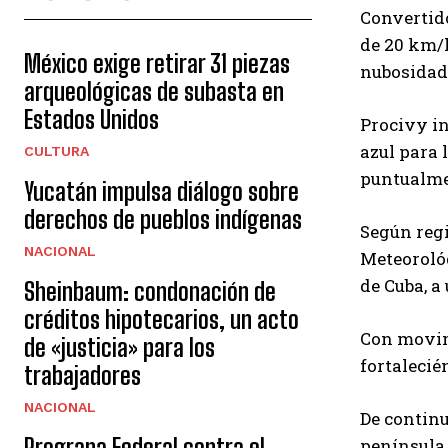
Convertido
de 20 km/h
México exige retirar 31 piezas
nubosidad
arqueológicas de subasta en
Estados Unidos
Procivy i
azul para 
CULTURA
puntualmen
Yucatán impulsa diálogo sobre
derechos de pueblos indígenas
Según regi
NACIONAL
Meteorológ
de Cuba, a
Sheinbaum: condonación de
créditos hipotecarios, un acto
Con movimi
de «justicia» para los
fortaleci
trabajadores
NACIONAL
De continu
Prograna Federal contra el
península 