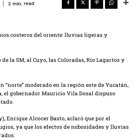
read
2
min.
os costeros del oriente: lluvias ligeras y
de la SM, al Cuyo, las Coloradas, Río Lagartos y
 un “norte” moderado en la región este de Yucatán,
a, el gobernador Mauricio Vila Dosal dispuso
stado.
y), Enrique Alcocer Basto, aclaró que por el
ios, ya que los efectos de nubosidades y lluvias
rados.