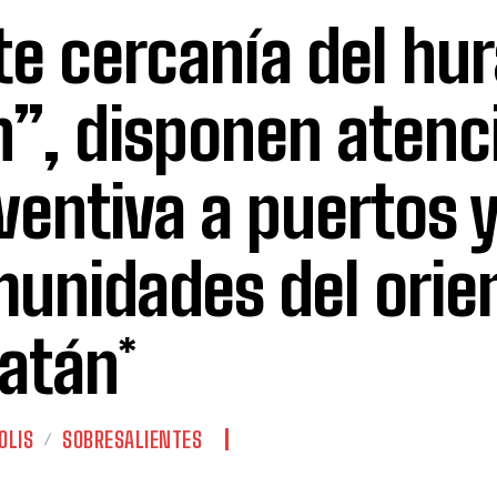
te cercanía del hu
n”, disponen atenc
ventiva a puertos 
unidades del orie
atán*
OLIS
SOBRESALIENTES