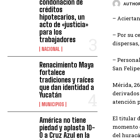
condonación de
AUTHOR
créditos
hipotecarios, un
– Aciertan
acto de «justicia»
para los
– Por su c
trabajadores
dispersas,
NACIONAL
– Personal
Renacimiento Maya
San Felipe
fortalece
tradiciones y raíces
Mérida, 26
que dan identidad a
derivados 
Yucatán
atención p
MUNICIPIOS
El titular
América no tiene
momento es
piedad y aplasta 10-
0 a Cruz Azul en la
del huracá