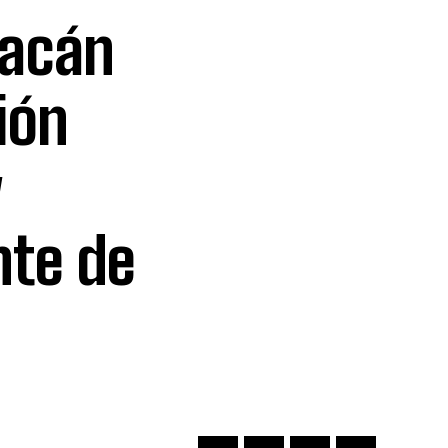
racán
ión
y
nte de