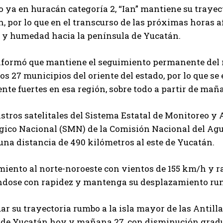
 ya en huracán categoría 2, “Ian” mantiene su traye
, por lo que en el transcurso de las próximas horas af
 y humedad hacia la península de Yucatán.
nformó que mantiene el seguimiento permanente del 
los 27 municipios del oriente del estado, por lo que s
te fuertes en esa región, sobre todo a partir de mañ
stros satelitales del Sistema Estatal de Monitoreo y
ico Nacional (SMN) de la Comisión Nacional del Agua,
 una distancia de 490 kilómetros al este de Yucatán.
ento al norte-noroeste con vientos de 155 km/h y ra
éndose con rapidez y mantenga su desplazamiento rum
ar su trayectoria rumbo a la isla mayor de las Antillas
de Yucatán hoy y mañana 27, con disminución gradual