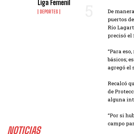
Liga Femenil
De manera
DEPORTES
puertos de
Río Lagart
precisó el
“Para eso
básicos; e
agregó el 
Recalcó qu
de Protecc
alguna int
“Por si hu
campo par
NOTICIAS