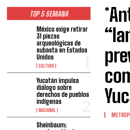
*An
TOP 5 SEMANA
“Ia
México exige retirar
31 piezas
arqueológicas de
pre
subasta en Estados
Unidos
CULTURA
com
Yucatán impulsa
diálogo sobre
Yuc
derechos de pueblos
indígenas
NACIONAL
METROP
Sheinbaum: