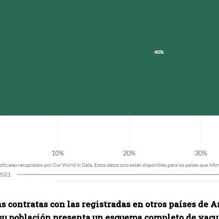
as contratas con las registradas en otros países de
 su población presenta un esquema completo de vac