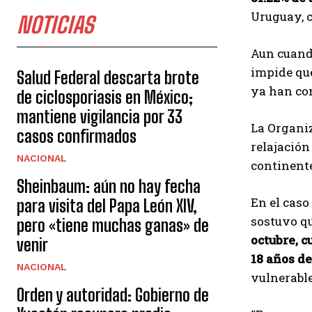
Uruguay, c
NOTICIAS
Aun cuando
impide que
Salud Federal descarta brote
ya han com
de ciclosporiasis en México;
mantiene vigilancia por 33
La Organiz
casos confirmados
relajación
NACIONAL
continente
Sheinbaum: aún no hay fecha
En el caso
para visita del Papa León XIV,
sostuvo q
pero «tiene muchas ganas» de
octubre, 
venir
18 años d
NACIONAL
vulnerable
Orden y autoridad: Gobierno de