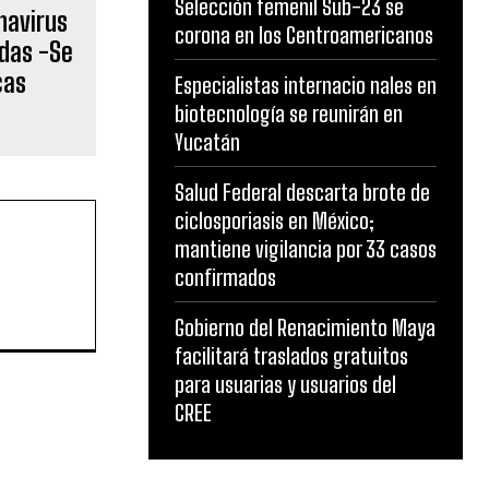
Selección femenil Sub-23 se
navirus
corona en los Centroamericanos
adas -Se
cas
Especialistas internacio nales en
o
biotecnología se reunirán en
Yucatán
Salud Federal descarta brote de
ciclosporiasis en México;
mantiene vigilancia por 33 casos
confirmados
Gobierno del Renacimiento Maya
facilitará traslados gratuitos
para usuarias y usuarios del
CREE