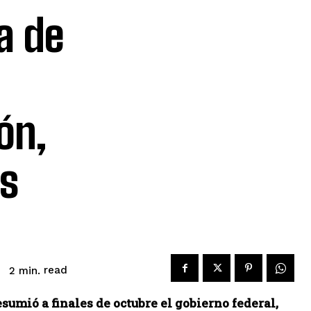
a de
ón,
as
read
2
min.
umió a finales de octubre el gobierno federal,