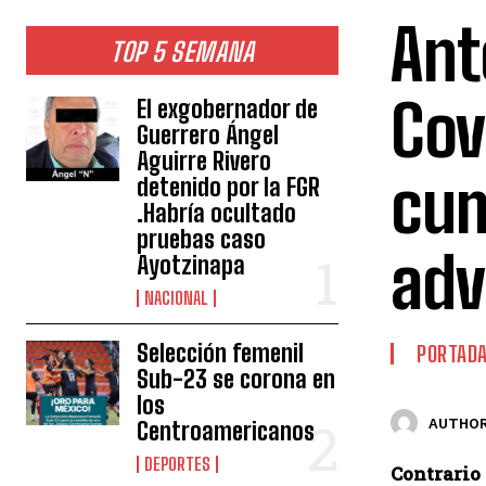
Ant
TOP 5 SEMANA
Cov
El exgobernador de
Guerrero Ángel
Aguirre Rivero
cum
detenido por la FGR
.Habría ocultado
pruebas caso
adv
Ayotzinapa
NACIONAL
Selección femenil
PORTAD
Sub-23 se corona en
los
AUTHOR
Centroamericanos
DEPORTES
Contrario 