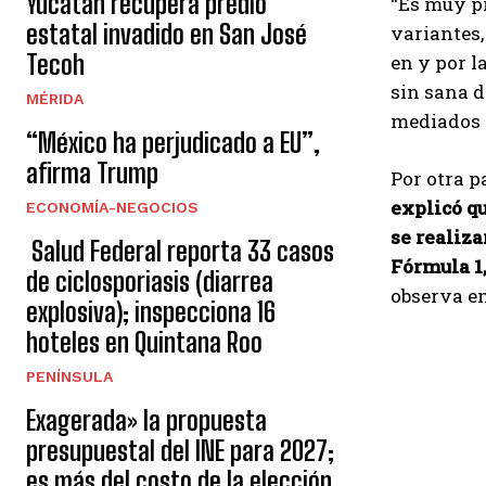
Yucatán recupera predio
“Es muy p
estatal invadido en San José
variantes,
Tecoh
en y por l
sin sana d
MÉRIDA
mediados 
“México ha perjudicado a EU”,
afirma Trump
Por otra p
explicó q
ECONOMÍA-NEGOCIOS
se realiza
Salud Federal reporta 33 casos
Fórmula 1
de ciclosporiasis (diarrea
observa en
explosiva); inspecciona 16
hoteles en Quintana Roo
PENÍNSULA
Exagerada» la propuesta
presupuestal del INE para 2027;
es más del costo de la elección