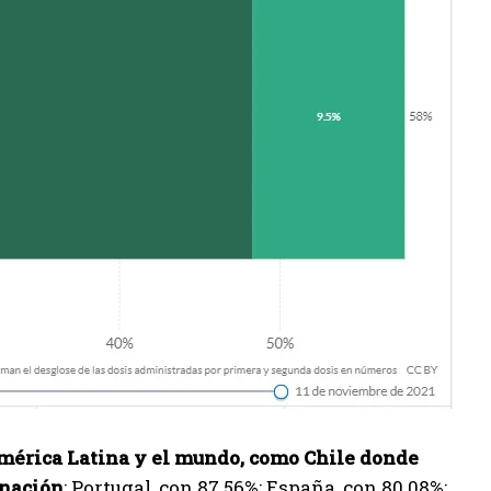
 América Latina y el mundo, como Chile donde
unación
; Portugal, con 87.56%; España, con 80.08%;